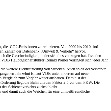
t, die CO2-Emissionen zu reduzieren. Von 2000 bis 2010 sind
ten Zahlen der Datenbank „Umwelt & Verkehr“ hervor,
 die Geschwindigkeit, in der sich dies vollzogen hat, lässt den
aut VDB Hauptgeschäftsführer Ronald Pörner verringert sich jedes Jahr
ie weitere Elektrifizierung von Strecken. Auch spielt der verstärkte
rgangenen Jahrzehnt ist laut VDB unter anderem auf neue
ergleich zum Vorjahr weiter ausbauen. Damit ist der
beförderung liegt die Bahn um den Faktor 2,5 vor dem PKW. Die
 des Schienenverkehrs zurück bleibt.
hen und damit auch die Weichen für eine umweltfreundliche