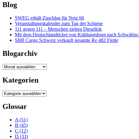
Blog
SWEG erhält Zuschlag für Netz 66
Veranstaltungskalender zum Tag der Schiene
111 gegen 111 – Menschen ziehen Diesellok
Mit dem Deutschlandticket von Kühlungsborn nach Schwäbi
SBB Cargo Schweiz verkauft gesamte Re 482 Flotte
Blogarchiv
Blogarchiv
Kategorien
Kategorien
Glossar
A
(51)
B
(45)
C
(12)
D
(33)