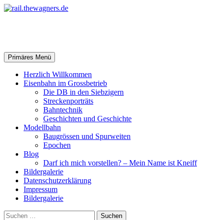
Zum
Inhalt
springen
rail.thewagners.de
Suchen
Primäres Menü
Herzlich Willkommen
Eisenbahn im Grossbetrieb
Die DB in den Siebzigern
Streckenporträts
Bahntechnik
Geschichten und Geschichte
Modellbahn
Baugrössen und Spurweiten
Epochen
Blog
Darf ich mich vorstellen? – Mein Name ist Kneiff
Bildergalerie
Datenschutzerklärung
Impressum
Bildergalerie
Suchen