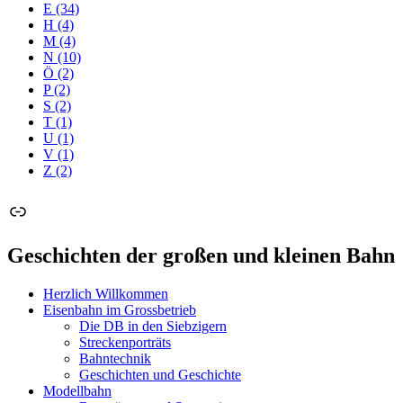
E
(34)
H
(4)
M
(4)
N
(10)
Ö
(2)
P
(2)
S
(2)
T
(1)
U
(1)
V
(1)
Z
(2)
Link
Geschichten der großen und kleinen Bahn
Herzlich Willkommen
Eisenbahn im Grossbetrieb
Die DB in den Siebzigern
Streckenporträts
Bahntechnik
Geschichten und Geschichte
Modellbahn