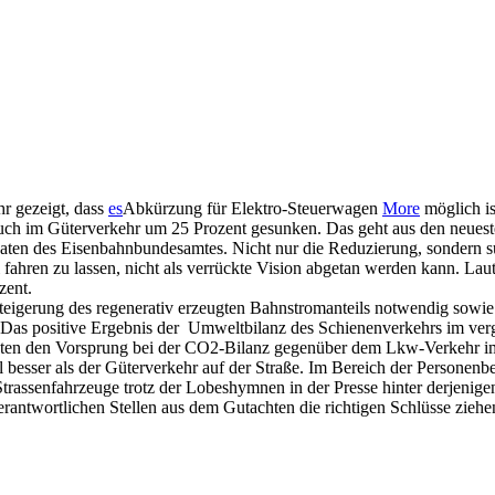
hr gezeigt, dass
es
Abkürzung für Elektro-Steuerwagen
More
möglich is
ch im Güterverkehr um 25 Prozent gesunken. Das geht aus den neues
ten des Eisenbahnbundesamtes. Nicht nur die Reduzierung, sondern such
ei fahren zu lassen, nicht als verrückte Vision abgetan werden kann. L
zent.
teigerung des regenerativ erzeugten Bahnstromanteils notwendig sowie d
. Das positive Ergebnis der Umweltbilanz des Schienenverkehrs im ve
en den Vorsprung bei der CO2-Bilanz gegenüber dem Lkw-Verkehr im V
 besser als der Güterverkehr auf der Straße. Im Bereich der Personen
rassenfahrzeuge trotz der Lobeshymnen in der Presse hinter derjenigen
verantwortlichen Stellen aus dem Gutachten die richtigen Schlüsse zie