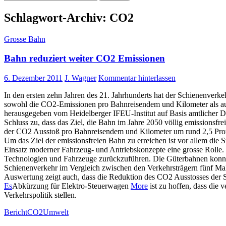
nach:
Schlagwort-Archiv: CO2
Grosse Bahn
Bahn reduziert weiter CO2 Emissionen
6. Dezember 2011
J. Wagner
Kommentar hinterlassen
In den ersten zehn Jahren des 21. Jahrhunderts hat der Schienenverke
sowohl die CO2-Emissionen pro Bahnreisendem und Kilometer als au
herausgegeben vom Heidelberger IFEU-Institut auf Basis amtlicher Da
Schluss zu, dass das Ziel, die Bahn im Jahre 2050 völlig emissionsfr
der CO2 Ausstoß pro Bahnreisendem und Kilometer um rund 2,5 Pro
Um das Ziel der emissionsfreien Bahn zu erreichen ist vor allem die S
Einsatz moderner Fahrzeug- und Antriebskonzepte eine grosse Rolle
Technologien und Fahrzeuge zurückzuführen. Die Güterbahnen konnt
Schienenverkehr im Vergleich zwischen den Verkehrsträgern fünf Mal
Auswertung zeigt auch, dass die Reduktion des CO2 Ausstosses der St
Es
Abkürzung für Elektro-Steuerwagen
More
ist zu hoffen, dass die 
Verkehrspolitik stellen.
Bericht
CO2
Umwelt