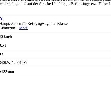
 ertüchtigt und auf der Strecke Hamburg – Berlin eingesetzt. Diese L
´
B
 Hauptzeichen für Reisezugwagen 2. Klasse
 Abkürzun...
More
40 km/h
,5 t
 t
840kW / 2061kW
6400 mm