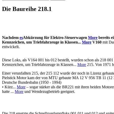
nach:
Die Baureihe 218.1
Nachdem
es
Abkürzung für Elektro-Steuerwagen
More
bereits e
Kennzeichen, um Triebfahrzeuge in Klassen...
More
V160
mit Dam
entwickelt.
Diese Loks, als V164 001 bis 012 bestellt, wurden schon als 218 001 
Kennzeichen, um Triebfahrzeuge in Klassen...
More
215. Von 1971 b
Einer verunfallten 215, der 215 112 wurde der noch in Lizenz geba
Pielstick Motor kam der von MTU gebaute MA 12 V 956 TB 11 (12 Zy
Deutsche Bundesbahn (1950 - 1994)
• Kürz...
More
– sogar stärker als die BR221 mit ihren beiden Motoren
hatte ...
More
und Wendezugbetrieb geeignet.
Die 218 ersetzte die Schnellzugdampfloks 001,011 und 012 und später