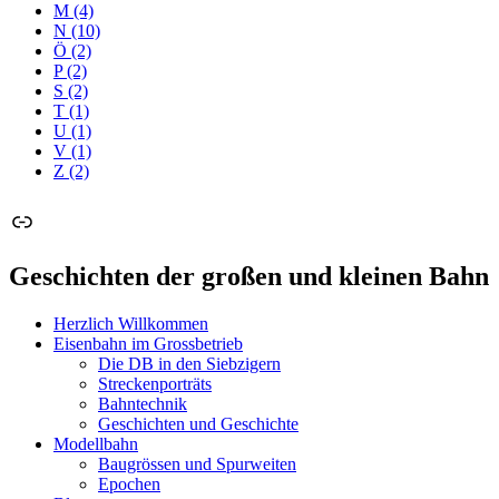
M
(4)
N
(10)
Ö
(2)
P
(2)
S
(2)
T
(1)
U
(1)
V
(1)
Z
(2)
Link
Geschichten der großen und kleinen Bahn
Herzlich Willkommen
Eisenbahn im Grossbetrieb
Die DB in den Siebzigern
Streckenporträts
Bahntechnik
Geschichten und Geschichte
Modellbahn
Baugrössen und Spurweiten
Epochen