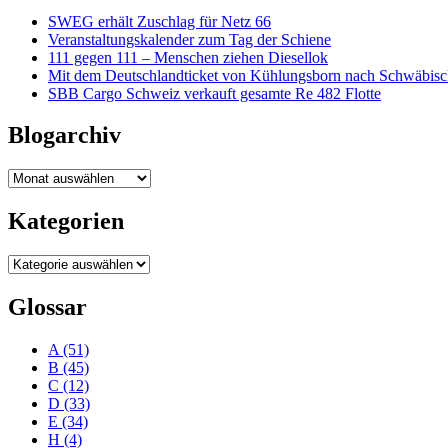
SWEG erhält Zuschlag für Netz 66
Veranstaltungskalender zum Tag der Schiene
111 gegen 111 – Menschen ziehen Diesellok
Mit dem Deutschlandticket von Kühlungsborn nach Schwäbi
SBB Cargo Schweiz verkauft gesamte Re 482 Flotte
Blogarchiv
Blogarchiv
Kategorien
Kategorien
Glossar
A
(51)
B
(45)
C
(12)
D
(33)
E
(34)
H
(4)