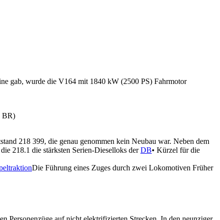
bine gab, wurde die V164 mit 1840 kW (2500 PS) Fahrmotor
: BR)
 entstand 218 399, die genau genommen kein Neubau war. Neben dem
e 218.1 die stärksten Serien-Dieselloks der
DB
• Kürzel für die
eltraktion
Die Führung eines Zuges durch zwei Lokomotiven Früher
 Personenzüge auf nicht elektrifizierten Strecken. In den neunziger