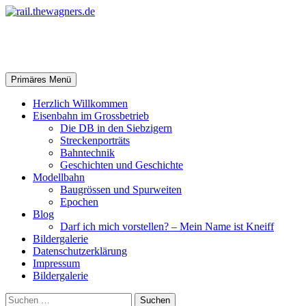
Zum
Inhalt
springen
rail.thewagners.de
Suchen
Primäres Menü
Herzlich Willkommen
Eisenbahn im Grossbetrieb
Die DB in den Siebzigern
Streckenporträts
Bahntechnik
Geschichten und Geschichte
Modellbahn
Baugrössen und Spurweiten
Epochen
Blog
Darf ich mich vorstellen? – Mein Name ist Kneiff
Bildergalerie
Datenschutzerklärung
Impressum
Bildergalerie
Suchen