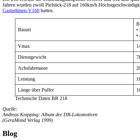
Jahren wurden zwölf Pielstick-218 auf 160km/h Höchstgeschwindigkeit
Gasturbinen-V16
0
hatten.
B
Bauart
•
•
Vmax
1
Dienstgewicht
78
Achsfahrmasse
20
Leistung
1
Länge über Puffer
1
Technische Daten BR 218
Quelle:
Andreas Knipping: Album der DB-Lokomotiven
(GeraMond Verlag 1999)
Blog