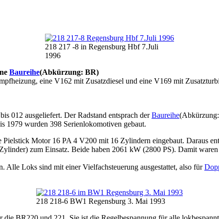
218 217 -8 in Regensburg Hbf 7.Juli
1996
ine
Baureihe
(Abkürzung: BR)
pfheizung, eine V162 mit Zusatzdiesel und eine V169 mit Zusatztur
bis 012 ausgeliefert. Der Radstand entsprach der
Baureihe
(Abkürzung
is 1979 wurden 398 Serienlokomotiven gebaut.
ute Pielstick Motor 16 PA 4 V200 mit 16 Zylindern eingebaut. Daraus
linder) zum Einsatz. Beide haben 2061 kW (2800 PS). Damit waren di
. Alle Loks sind mit einer Vielfachsteuerung ausgestattet, also für
Dopp
218 218-6 BW1 Regensburg 3. Mai 1993
 die BR220 und 221. Sie ist die Regelbespannung für alle lokbespannten