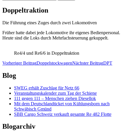
nach:
Doppeltraktion
Die Führung eines Zuges durch zwei Lokomotiven
Früher hatte dabei jede Lokomotive ihr eigenes Bedienpersonal.
Heute sind die Loks durch Mehrfachsteuerung gekuppelt.
Re4/4 und Re6/6 in Doppeltraktion
Beitragsnavigation
Vorheriger Beitrag
Doppelstockwagen
Nächster Beitrag
DPT
Blog
SWEG erhält Zuschlag für Netz 66
Veranstaltungskalender zum Tag der Schiene
111 gegen 111 – Menschen ziehen Diesellok
Mit dem Deutschlandticket von Kühlungsborn nach
Schwäbisch Gmünd
SBB Cargo Schweiz verkauft gesamte Re 482 Flotte
Blogarchiv