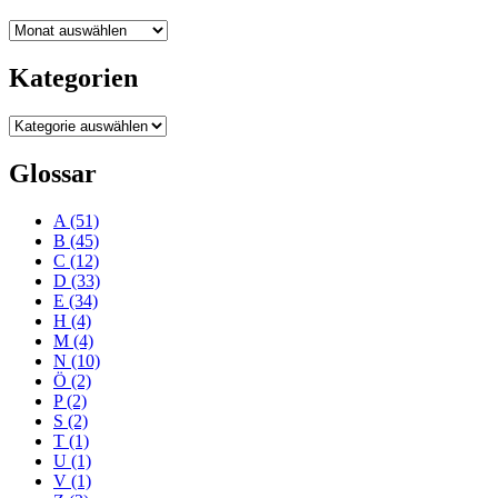
Blogarchiv
Kategorien
Kategorien
Glossar
A
(51)
B
(45)
C
(12)
D
(33)
E
(34)
H
(4)
M
(4)
N
(10)
Ö
(2)
P
(2)
S
(2)
T
(1)
U
(1)
V
(1)