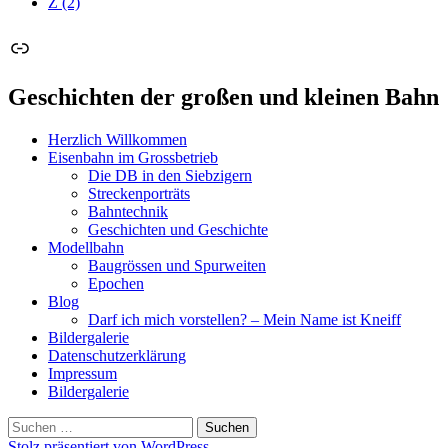
Z
(2)
Link
Geschichten der großen und kleinen Bahn
Herzlich Willkommen
Eisenbahn im Grossbetrieb
Die DB in den Siebzigern
Streckenporträts
Bahntechnik
Geschichten und Geschichte
Modellbahn
Baugrössen und Spurweiten
Epochen
Blog
Darf ich mich vorstellen? – Mein Name ist Kneiff
Bildergalerie
Datenschutzerklärung
Impressum
Bildergalerie
Suchen
nach:
Stolz präsentiert von WordPress