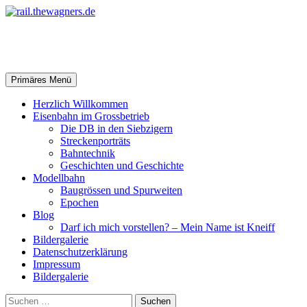
Zum
Inhalt
springen
rail.thewagners.de
Suchen
Primäres Menü
Herzlich Willkommen
Eisenbahn im Grossbetrieb
Die DB in den Siebzigern
Streckenporträts
Bahntechnik
Geschichten und Geschichte
Modellbahn
Baugrössen und Spurweiten
Epochen
Blog
Darf ich mich vorstellen? – Mein Name ist Kneiff
Bildergalerie
Datenschutzerklärung
Impressum
Bildergalerie
Suchen