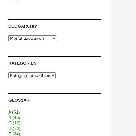
BLOGARCHIV
Blogarchiv
KATEGORIEN
Kategorien
GLOSSAR
A
(51)
B
(45)
C
(12)
D
(33)
E
(34)