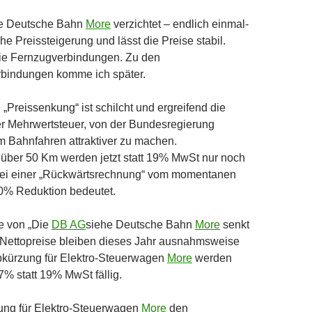
e Deutsche Bahn
More
verzichtet – endlich einmal-
iche Preissteigerung und lässt die Preise stabil.
die Fernzugverbindungen. Zu den
bindungen komme ich später.
„Preissenkung“ ist schilcht und ergreifend die
r Mehrwertsteuer, von der Bundesregierung
m Bahnfahren attraktiver zu machen.
 über 50 Km werden jetzt statt 19% MwSt nur noch
 bei einer „Rückwärtsrechnung“ vom momentanen
0% Reduktion bedeutet.
e von „Die
DB AG
siehe Deutsche Bahn
More
senkt
e Nettopreise bleiben dieses Jahr ausnahmsweise
kürzung für Elektro-Steuerwagen
More
werden
7% statt 19% MwSt fällig.
ung für Elektro-Steuerwagen
More
den