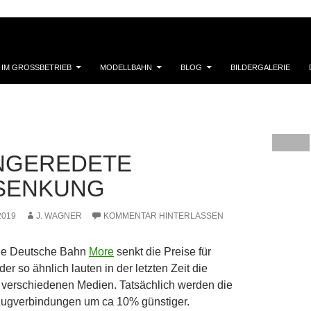
 IM GROSSBETRIEB
MODELLBAHN
BLOG
BILDERGALERIE
NGEREDETE
SENKUNG
2019
J. WAGNER
KOMMENTAR HINTERLASSEN
he Deutsche Bahn
More
senkt die Preise für
er so ähnlich lauten in der letzten Zeit die
 verschiedenen Medien. Tatsächlich werden die
nzugverbindungen um ca 10% günstiger.