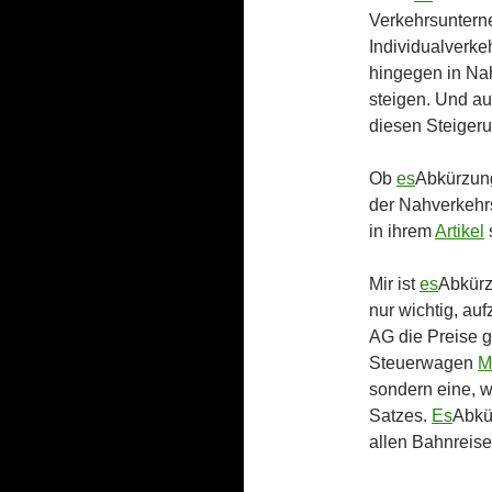
Verkehrsuntern
Individualverkeh
hingegen in Nah
steigen. Und a
diesen Steigeru
Ob
es
Abkürzun
der Nahverkehrs
in ihrem
Artikel
s
Mir ist
es
Abkürz
nur wichtig, au
AG die Preise 
Steuerwagen
M
sondern eine, 
Satzes.
Es
Abkü
allen Bahnreis