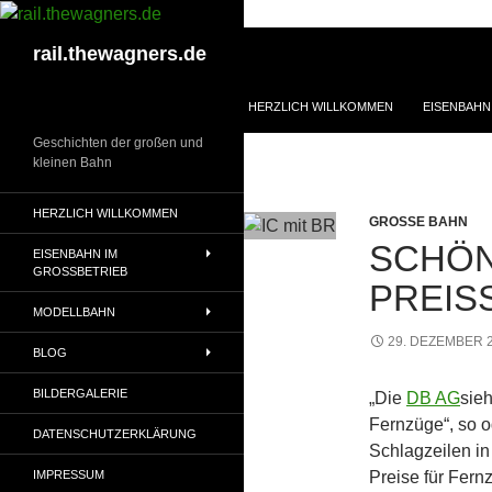
Zum
Inhalt
Suchen
rail.thewagners.de
springen
HERZLICH WILLKOMMEN
EISENBAHN
Geschichten der großen und
kleinen Bahn
HERZLICH WILLKOMMEN
GROSSE BAHN
SCHÖ
EISENBAHN IM
GROSSBETRIEB
PREIS
MODELLBAHN
29. DEZEMBER 
BLOG
BILDERGALERIE
„Die
DB AG
sie
Fernzüge“, so od
DATENSCHUTZERKLÄRUNG
Schlagzeilen in
Preise für Fer
IMPRESSUM