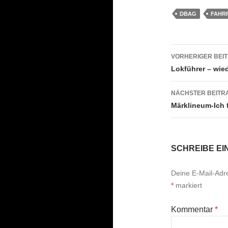
DBAG
FAHRP
Beitrags
VORHERIGER BEI
Lokführer – wie
NÄCHSTER BEITR
Märklineum-Ich 
SCHREIBE E
Deine E-Mail-Adres
*
markiert
Kommentar
*