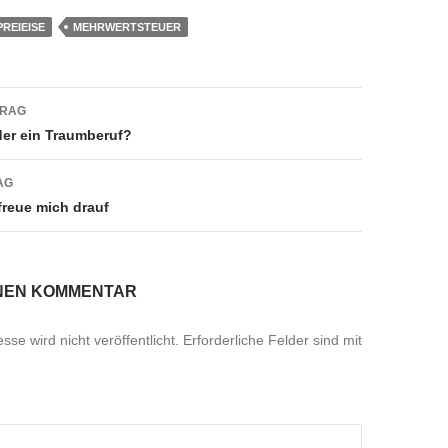
REIEISE
MEHRWERTSTEUER
navigation
TRAG
der ein Traumberuf?
AG
freue mich drauf
INEN KOMMENTAR
se wird nicht veröffentlicht.
Erforderliche Felder sind mit