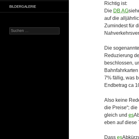
Richtig ist:
BILDERGALERIE
Die
DB AG
sieh
auf die alljährl
Zumindest für 
Suchen
Nahverkehrsver
nach:
Die sogenannte 
Reduzierung de
beschlossen, u
Bahnfahrkarten
7% fällig, was
Endbetrag ca 1
Also keine Red
die Preise“; di
gleich und
es
Ab
eben auf diese 
Dass
es
Abkürz