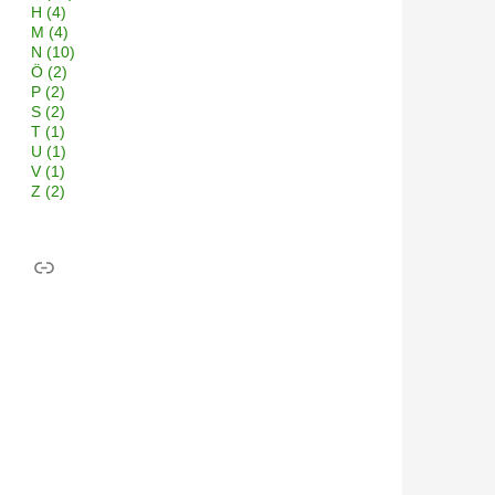
H
(4)
M
(4)
N
(10)
Ö
(2)
P
(2)
S
(2)
T
(1)
U
(1)
V
(1)
Z
(2)
Link