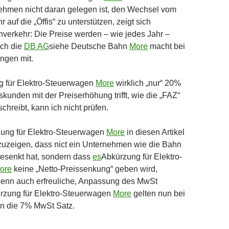
ehmen nicht daran gelegen ist, den Wechsel vom
r auf die „Öffis“ zu unterstützen, zeigt sich
verkehr: Die Preise werden – wie jedes Jahr –
uch die
DB AG
siehe Deutsche Bahn
More
macht bei
ngen mit.
g für Elektro-Steuerwagen
More
wirklich „nur“ 20%
kunden mit der Preiserhöhung trifft, wie die „FAZ“
chreibt, kann ich nicht prüfen.
ung für Elektro-Steuerwagen
More
in diesen Artikel
fzuzeigen, dass nict ein Unternehmen wie die Bahn
gesenkt hat, sondern dass
es
Abkürzung für Elektro-
ore
keine „Netto-Preissenkung“ geben wird,
wenn auch erfreuliche, Anpassung des MwSt
rzung für Elektro-Steuerwagen
More
gelten nun bei
en die 7% MwSt Satz.