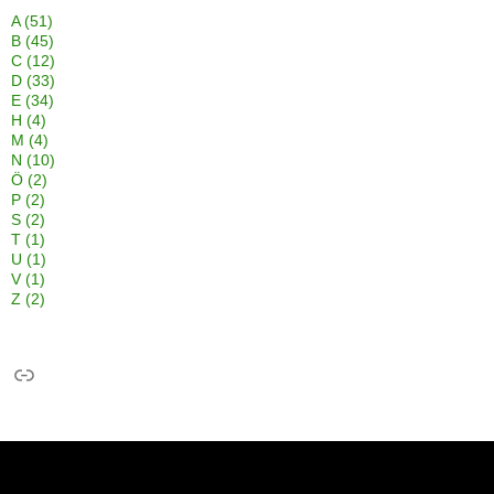
A
(51)
B
(45)
C
(12)
D
(33)
E
(34)
H
(4)
M
(4)
N
(10)
Ö
(2)
P
(2)
S
(2)
T
(1)
U
(1)
V
(1)
Z
(2)
Link