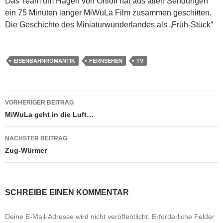
Das Team um Hagen von Ortloff hat aus allen Sendungen
ein 75 Minuten langer MiWuLa Film zusammen geschitten.
Die Geschichte des Miniaturwunderlandes als „Früh-Stück“
EISENBAHNROMANTIK
FERNSEHEN
TV
Beitragsnavigation
VORHERIGER BEITRAG
MiWuLa geht in die Luft…
NÄCHSTER BEITRAG
Zug-Würmer
SCHREIBE EINEN KOMMENTAR
Deine E-Mail-Adresse wird nicht veröffentlicht.
Erforderliche Felder