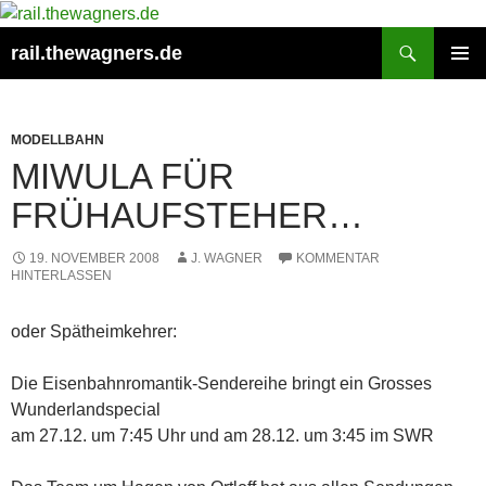
Zum
Inhalt
Suchen
rail.thewagners.de
springen
PRIMÄR
MENÜ
MODELLBAHN
MIWULA FÜR
FRÜHAUFSTEHER…
19. NOVEMBER 2008
J. WAGNER
KOMMENTAR
HINTERLASSEN
oder Spätheimkehrer:
Die Eisenbahnromantik-Sendereihe bringt ein Grosses
Wunderlandspecial
am 27.12. um 7:45 Uhr und am 28.12. um 3:45 im SWR