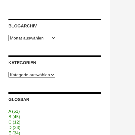
BLOGARCHIV
Blogarchiv
KATEGORIEN
Kategorien
GLOSSAR
A
(51)
B
(45)
C
(12)
D
(33)
E
(34)