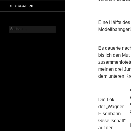
BILDERGALERIE
Eine Hälfte des
Suchen
Modellbahnger
nach:
Es dauerte na
bis ich den Mut
zusammenlötete
meinen drei Jun
dem unteren Kr
Die Lok 1
der „Wagner-
Eisenbahn-
Gesellschaft“
auf der