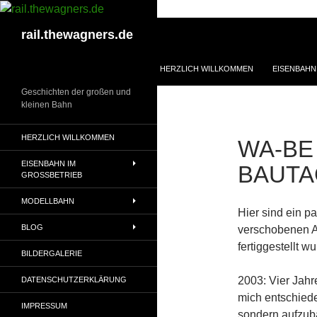
Zum
Inhalt
Suchen
rail.thewagners.de
springen
HERZLICH WILLKOMMEN
EISENBAHN
Geschichten der großen und
kleinen Bahn
HERZLICH WILLKOMMEN
WA-BE
EISENBAHN IM
BAUTA
GROSSBETRIEB
MODELLBAHN
Hier sind ein p
BLOG
verschobenen A
fertiggestellt wu
BILDERGALERIE
2003: Vier Jah
DATENSCHUTZERKLÄRUNG
mich entschiede
IMPRESSUM
sondern aufzuba