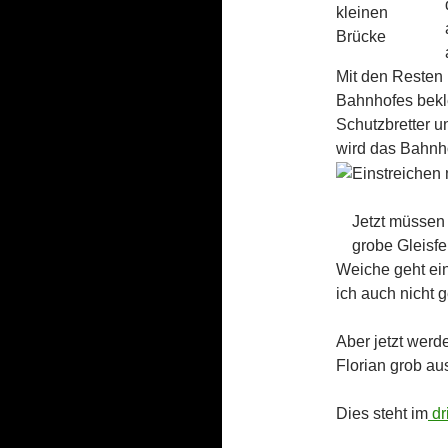
kleinen
Brücke
Mit den Resten
Bahnhofes bekl
Schutzbretter u
wird das Bahnh
Jetzt müssen
grobe Gleisfe
Weiche geht ei
ich auch nicht 
Aber jetzt werd
Florian grob au
Dies steht im
dr