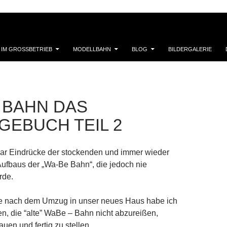
 IM GROSSBETRIEB
MODELLBAHN
BLOG
BILDERGALERIE
 BAHN DAS
GEBUCH TEIL 2
aar Eindrücke der stockenden und immer wieder
ufbaus der „Wa-Be Bahn“, die jedoch nie
rde.
re nach dem Umzug in unser neues Haus habe ich
n, die “alte” WaBe – Bahn nicht abzureißen,
uen und fertig zu stellen.