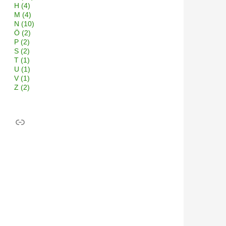
H
(4)
M
(4)
N
(10)
Ö
(2)
P
(2)
S
(2)
T
(1)
U
(1)
V
(1)
Z
(2)
Link