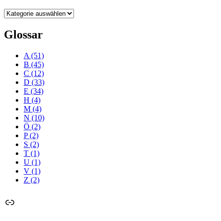
Kategorien
Glossar
A
(51)
B
(45)
C
(12)
D
(33)
E
(34)
H
(4)
M
(4)
N
(10)
Ö
(2)
P
(2)
S
(2)
T
(1)
U
(1)
V
(1)
Z
(2)
Link