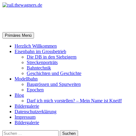
Zum
Inhalt
springen
rail.thewagners.de
Suchen
Primäres Menü
Herzlich Willkommen
Eisenbahn im Grossbetrieb
Die DB in den Siebzigern
Streckenporträts
Bahntechnik
Geschichten und Geschichte
Modellbahn
Baugrössen und Spurweiten
Epochen
Blog
Darf ich mich vorstellen? – Mein Name ist Kneiff
Bildergalerie
Datenschutzerklärung
Impressum
Bildergalerie
Suchen