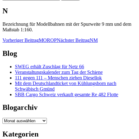
nach:
N
Bezeichnung für Modellbahnen mit der Spurweite 9 mm und dem
Maßstab 1:160.
Beitragsnavigation
Vorheriger Beitrag
MOROP
Nächster Beitrag
NM
Blog
SWEG erhält Zuschlag für Netz 66
Veranstaltungskalender zum Tag der Schiene
111 gegen 111 – Menschen ziehen Diesellok
Mit dem Deutschlandticket von Kühlungsborn nach
Schwäbisch Gmünd
SBB Cargo Schweiz verkauft gesamte Re 482 Flotte
Blogarchiv
Blogarchiv
Kategorien