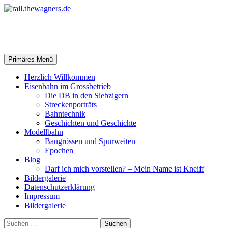
Zum
Inhalt
springen
rail.thewagners.de
Suchen
Primäres Menü
Herzlich Willkommen
Eisenbahn im Grossbetrieb
Die DB in den Siebzigern
Streckenporträts
Bahntechnik
Geschichten und Geschichte
Modellbahn
Baugrössen und Spurweiten
Epochen
Blog
Darf ich mich vorstellen? – Mein Name ist Kneiff
Bildergalerie
Datenschutzerklärung
Impressum
Bildergalerie
Suchen