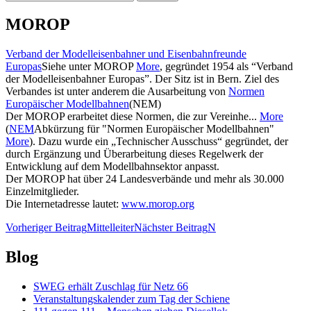
nach:
MOROP
Verband der Modelleisenbahner und Eisenbahnfreunde
Europas
Siehe unter MOROP
More
, gegründet 1954 als “Verband
der Modelleisenbahner Europas”. Der Sitz ist in Bern. Ziel des
Verbandes ist unter anderem die Ausarbeitung von
Normen
Europäischer Modellbahnen
(NEM)
Der MOROP erarbeitet diese Normen, die zur Vereinhe...
More
(
NEM
Abkürzung für "Normen Europäischer Modellbahnen"
More
). Dazu wurde ein „Technischer Ausschuss“ gegründet, der
durch Ergänzung und Überarbeitung dieses Regelwerk der
Entwicklung auf dem Modellbahnsektor anpasst.
Der MOROP hat über 24 Landesverbände und mehr als 30.000
Einzelmitglieder.
Die Internetadresse lautet:
www.morop.org
Beitragsnavigation
Vorheriger Beitrag
Mittelleiter
Nächster Beitrag
N
Blog
SWEG erhält Zuschlag für Netz 66
Veranstaltungskalender zum Tag der Schiene