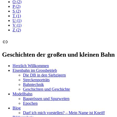
Ö
(2)
P
(2)
S
(2)
T
(1)
U
(1)
V
(1)
Z
(2)
Link
Geschichten der großen und kleinen Bahn
Herzlich Willkommen
Eisenbahn im Grossbetrieb
Die DB in den Siebzigern
Streckenporträts
Bahntechnik
Geschichten und Geschichte
Modellbahn
Baugrössen und Spurweiten
Epochen
Blog
Darf ich mich vorstellen? – Mein Name ist Kneiff