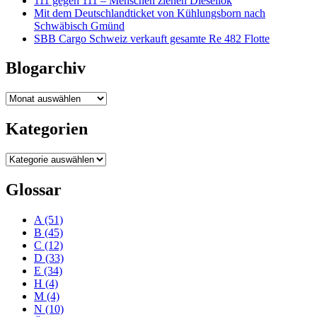
111 gegen 111 – Menschen ziehen Diesellok
Mit dem Deutschlandticket von Kühlungsborn nach
Schwäbisch Gmünd
SBB Cargo Schweiz verkauft gesamte Re 482 Flotte
Blogarchiv
Blogarchiv
Kategorien
Kategorien
Glossar
A
(51)
B
(45)
C
(12)
D
(33)
E
(34)
H
(4)
M
(4)
N
(10)