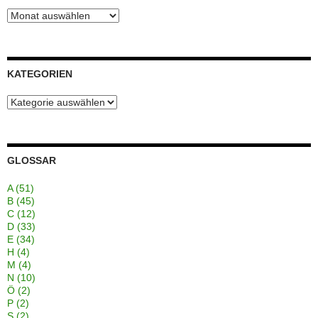
Blogarchiv
KATEGORIEN
Kategorien
GLOSSAR
A
(51)
B
(45)
C
(12)
D
(33)
E
(34)
H
(4)
M
(4)
N
(10)
Ö
(2)
P
(2)
S
(2)