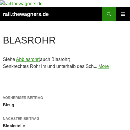
Zum
Inhalt
Suchen
rail.thewagners.de
springen
PRIMÄR
MENÜ
BLASROHR
Siehe
Abblasrohr
(auch Blasrohr)
Senkrechtes Rohr im und unterhalb des Sch...
More
Beitragsnavigation
VORHERIGER BEITRAG
Bksig
NÄCHSTER BEITRAG
Blockstelle