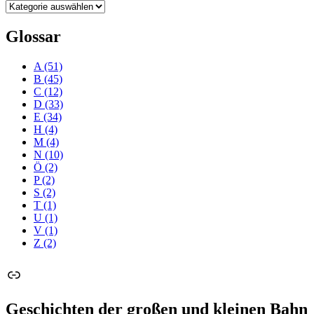
Kategorien
Glossar
A
(51)
B
(45)
C
(12)
D
(33)
E
(34)
H
(4)
M
(4)
N
(10)
Ö
(2)
P
(2)
S
(2)
T
(1)
U
(1)
V
(1)
Z
(2)
Link
Geschichten der großen und kleinen Bahn