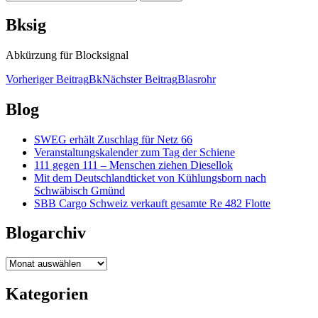
nach:
Bksig
Abkürzung für Blocksignal
Beitragsnavigation
Vorheriger Beitrag
Bk
Nächster Beitrag
Blasrohr
Blog
SWEG erhält Zuschlag für Netz 66
Veranstaltungskalender zum Tag der Schiene
111 gegen 111 – Menschen ziehen Diesellok
Mit dem Deutschlandticket von Kühlungsborn nach
Schwäbisch Gmünd
SBB Cargo Schweiz verkauft gesamte Re 482 Flotte
Blogarchiv
Blogarchiv
Kategorien