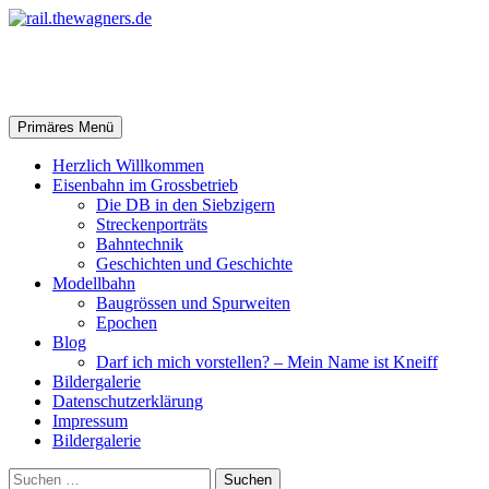
Zum
Inhalt
springen
rail.thewagners.de
Suchen
Primäres Menü
Herzlich Willkommen
Eisenbahn im Grossbetrieb
Die DB in den Siebzigern
Streckenporträts
Bahntechnik
Geschichten und Geschichte
Modellbahn
Baugrössen und Spurweiten
Epochen
Blog
Darf ich mich vorstellen? – Mein Name ist Kneiff
Bildergalerie
Datenschutzerklärung
Impressum
Bildergalerie
Suchen