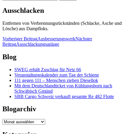
nach:
Ausschlacken
Entfernen von Verbrennungsrückständen (Schlacke, Asche und
Lösche) aus Dampfloks.
Beitragsnavigation
Vorheriger Beitrag
Ausbesserungswerk
Nächster
Beitrag
Ausschlackungsanlage
Blog
SWEG erhält Zuschlag für Netz 66
Veranstaltungskalender zum Tag der Schiene
111 gegen 111 – Menschen ziehen Diesellok
Mit dem Deutschlandticket von Kühlungsborn nach
Schwäbisch Gmünd
SBB Cargo Schweiz verkauft gesamte Re 482 Flotte
Blogarchiv
Blogarchiv