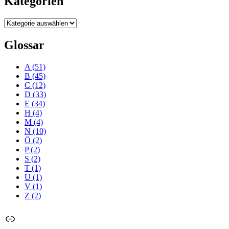
Kategorien
Kategorien
Glossar
A
(51)
B
(45)
C
(12)
D
(33)
E
(34)
H
(4)
M
(4)
N
(10)
Ö
(2)
P
(2)
S
(2)
T
(1)
U
(1)
V
(1)
Z
(2)
Link