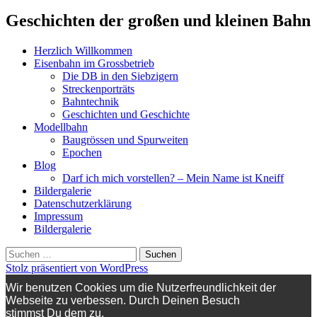
Geschichten der großen und kleinen Bahn
Herzlich Willkommen
Eisenbahn im Grossbetrieb
Die DB in den Siebzigern
Streckenporträts
Bahntechnik
Geschichten und Geschichte
Modellbahn
Baugrössen und Spurweiten
Epochen
Blog
Darf ich mich vorstellen? – Mein Name ist Kneiff
Bildergalerie
Datenschutzerklärung
Impressum
Bildergalerie
Suchen
nach:
Stolz präsentiert von WordPress
Wir benutzen Cookies um die Nutzerfreundlichkeit der
Webseite zu verbessen. Durch Deinen Besuch
stimmst Du dem zu.