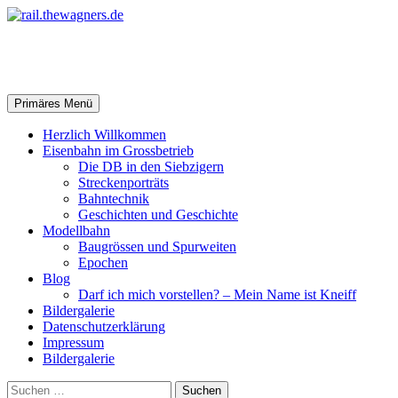
Zum
Inhalt
springen
rail.thewagners.de
Suchen
Primäres Menü
Herzlich Willkommen
Eisenbahn im Grossbetrieb
Die DB in den Siebzigern
Streckenporträts
Bahntechnik
Geschichten und Geschichte
Modellbahn
Baugrössen und Spurweiten
Epochen
Blog
Darf ich mich vorstellen? – Mein Name ist Kneiff
Bildergalerie
Datenschutzerklärung
Impressum
Bildergalerie
Suchen