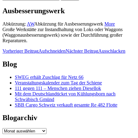
nach:
Ausbesserungswerk
Abkürzung:
AW
Abkürzung für Ausbesserungswerk
More
Große Werkstätte zur Instandhaltung von Loks oder Waggons
(Waggonausbesserungswerk) sowie der Durchführung großer
Reparaturen.
Beitragsnavigation
Vorheriger Beitrag
Aufschneiden
Nächster Beitrag
Ausschlacken
Blog
SWEG erhält Zuschlag für Netz 66
Veranstaltungskalender zum Tag der Schiene
111 gegen 111 – Menschen ziehen Diesellok
Mit dem Deutschlandticket von Kühlungsborn nach
Schwäbisch Gmünd
SBB Cargo Schweiz verkauft gesamte Re 482 Flotte
Blogarchiv
Blogarchiv