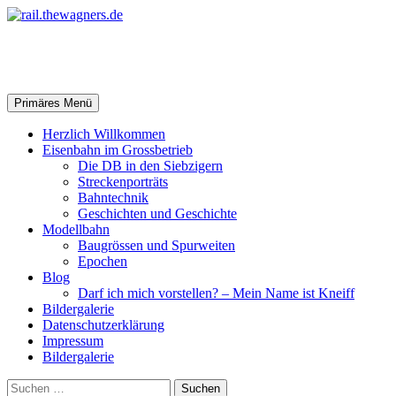
Zum
Inhalt
springen
rail.thewagners.de
Suchen
Primäres Menü
Herzlich Willkommen
Eisenbahn im Grossbetrieb
Die DB in den Siebzigern
Streckenporträts
Bahntechnik
Geschichten und Geschichte
Modellbahn
Baugrössen und Spurweiten
Epochen
Blog
Darf ich mich vorstellen? – Mein Name ist Kneiff
Bildergalerie
Datenschutzerklärung
Impressum
Bildergalerie
Suchen