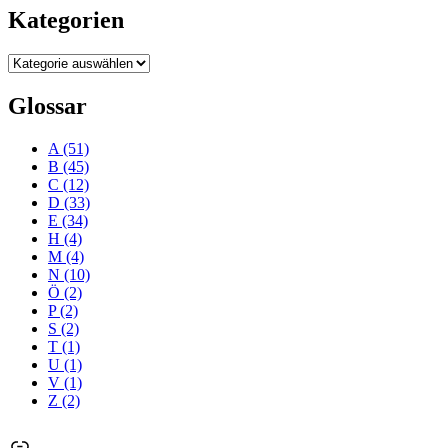
Kategorien
Kategorien
Glossar
A
(51)
B
(45)
C
(12)
D
(33)
E
(34)
H
(4)
M
(4)
N
(10)
Ö
(2)
P
(2)
S
(2)
T
(1)
U
(1)
V
(1)
Z
(2)
Link