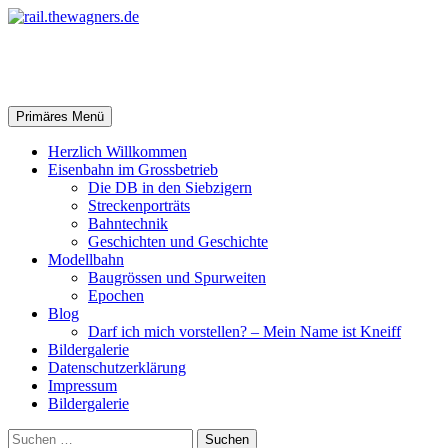
Zum
Inhalt
springen
rail.thewagners.de
Suchen
Primäres Menü
Herzlich Willkommen
Eisenbahn im Grossbetrieb
Die DB in den Siebzigern
Streckenporträts
Bahntechnik
Geschichten und Geschichte
Modellbahn
Baugrössen und Spurweiten
Epochen
Blog
Darf ich mich vorstellen? – Mein Name ist Kneiff
Bildergalerie
Datenschutzerklärung
Impressum
Bildergalerie
Suchen