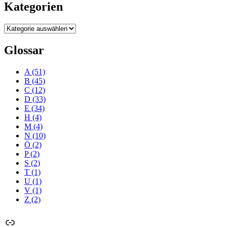
Kategorien
Kategorien
Glossar
A
(51)
B
(45)
C
(12)
D
(33)
E
(34)
H
(4)
M
(4)
N
(10)
Ö
(2)
P
(2)
S
(2)
T
(1)
U
(1)
V
(1)
Z
(2)
Link