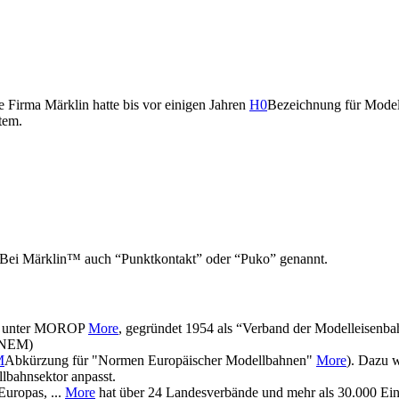
Firma Märklin hatte bis vor einigen Jahren
H0
Bezeichnung für Model
tem.
ne. Bei Märklin™ auch “Punktkontakt” oder “Puko” genannt.
e unter MOROP
More
, gegründet 1954 als “Verband der Modelleisenbahn
(NEM)
M
Abkürzung für "Normen Europäischer Modellbahnen"
More
). Dazu 
lbahnsektor anpasst.
uropas, ...
More
hat über 24 Landesverbände und mehr als 30.000 Einz