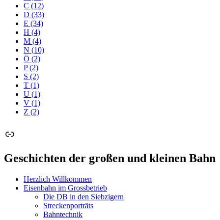
C
(12)
D
(33)
E
(34)
H
(4)
M
(4)
N
(10)
Ö
(2)
P
(2)
S
(2)
T
(1)
U
(1)
V
(1)
Z
(2)
Link
Geschichten der großen und kleinen Bahn
Herzlich Willkommen
Eisenbahn im Grossbetrieb
Die DB in den Siebzigern
Streckenporträts
Bahntechnik