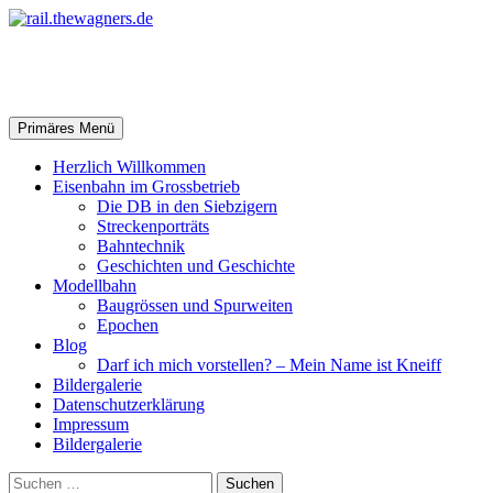
Zum
Inhalt
springen
rail.thewagners.de
Suchen
Primäres Menü
Herzlich Willkommen
Eisenbahn im Grossbetrieb
Die DB in den Siebzigern
Streckenporträts
Bahntechnik
Geschichten und Geschichte
Modellbahn
Baugrössen und Spurweiten
Epochen
Blog
Darf ich mich vorstellen? – Mein Name ist Kneiff
Bildergalerie
Datenschutzerklärung
Impressum
Bildergalerie
Suchen