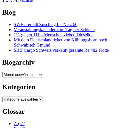
Beitragsnavigation
1
2
…
4
Nächste →
Blog
SWEG erhält Zuschlag für Netz 66
Veranstaltungskalender zum Tag der Schiene
111 gegen 111 – Menschen ziehen Diesellok
Mit dem Deutschlandticket von Kühlungsborn nach
Schwäbisch Gmünd
SBB Cargo Schweiz verkauft gesamte Re 482 Flotte
Blogarchiv
Blogarchiv
Kategorien
Kategorien
Glossar
A
(51)