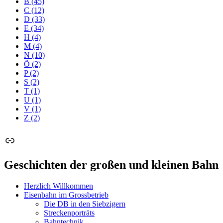
B
(45)
C
(12)
D
(33)
E
(34)
H
(4)
M
(4)
N
(10)
Ö
(2)
P
(2)
S
(2)
T
(1)
U
(1)
V
(1)
Z
(2)
Link
Geschichten der großen und kleinen Bahn
Herzlich Willkommen
Eisenbahn im Grossbetrieb
Die DB in den Siebzigern
Streckenporträts
Bahntechnik