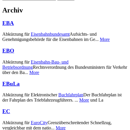
nach:
Archiv
EBA
Abkürzung für
Eisenbahnbundesamt
Aufsichts- und
Genehmigungsbehörde für die Eisenbahnen im Ge...
More
EBO
Abkürzung für
Eisenbahn-Bau- und
Betriebsordnung
Rechtsverordnung des Bundesministers für Verkehr
über den Ba...
More
EBuLa
Abkürzung für Elektronischer
Buchfahrplan
Der Buchfahrplan ist
der Fahrplan des Triebfahrzeugführers. ...
More
und La
EC
Abkürzung für
EuroCity
Grenzüberschreitender Schnellzug,
vergleichbar mit dem natio...
More