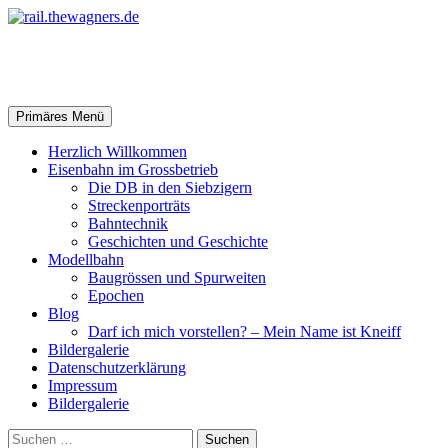
Zum
Inhalt
springen
rail.thewagners.de
Suchen
Primäres Menü
Herzlich Willkommen
Eisenbahn im Grossbetrieb
Die DB in den Siebzigern
Streckenporträts
Bahntechnik
Geschichten und Geschichte
Modellbahn
Baugrössen und Spurweiten
Epochen
Blog
Darf ich mich vorstellen? – Mein Name ist Kneiff
Bildergalerie
Datenschutzerklärung
Impressum
Bildergalerie
Suchen