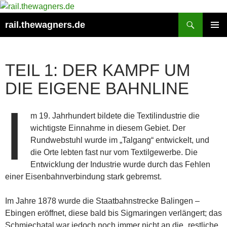
Zum
Inhalt
Suchen
rail.thewagners.de
springen
PRIMÄR
MENÜ
TEIL 1: DER KAMPF UM
DIE EIGENE BAHNLINE
I
m 19. Jahrhundert bildete die Textilindustrie die
wichtigste Einnahme in diesem Gebiet. Der
Rundwebstuhl wurde im „Talgang“ entwickelt, und
die Orte lebten fast nur vom Textilgewerbe. Die
Entwicklung der Industrie wurde durch das Fehlen
einer Eisenbahnverbindung stark gebremst.
Im Jahre 1878 wurde die Staatbahnstrecke Balingen –
Ebingen eröffnet, diese bald bis Sigmaringen verlängert; das
Schmiechatal war jedoch noch immer nicht an die „restliche