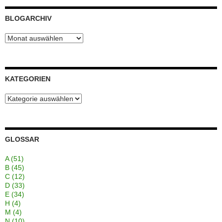
BLOGARCHIV
Blogarchiv
KATEGORIEN
Kategorien
GLOSSAR
A
(51)
B
(45)
C
(12)
D
(33)
E
(34)
H
(4)
M
(4)
N
(10)