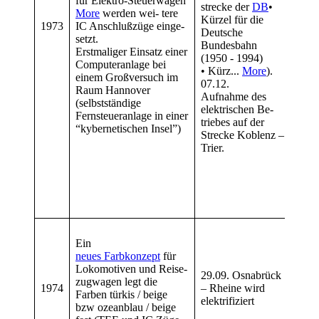
für Elektro-Steuerwagen
zwei
strecke der
DB
•
More
werden wei- tere
13.0
Kürzel für die
1973
IC Anschlußzüge einge-
Die 
Deutsche
setzt.
bei e
Bundesbahn
Erstmaliger Einsatz einer
252,
(1950 - 1994)
Computeranlage bei
dami
• Kürz...
More
).
einem Großversuch im
für 
07.12.
Raum Hannover
Deut
Aufnahme des
(selbstständige
Die
elektrischen Be-
Fernsteueranlage in einer
Deut
triebes auf der
“kybernetischen Insel”)
(195
Strecke Koblenz –
• Kü
Trier.
erst
Spei
Selb
Wegw
Dien
Die
Ein
BR 1
neues Farbkonzept
für
die
Lokomotiven und Reise-
Zwei
29.09. Osnabrück
zugwagen legt die
181.
1974
– Rheine wird
Farben türkis / beige
geste
elektrifiziert
bzw ozeanblau / beige
der 