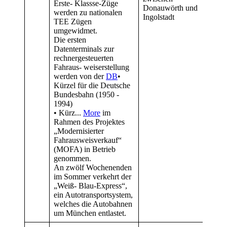
Erste- Klassse-Züge
Donauwörth und
eine
werden zu nationalen
Ingolstadt
Ener
TEE Zügen
Netz
umgewidmet.
Die R
Die ersten
unte
Datenterminals zur
lasse
rechnergesteuerten
für 
Fahraus- weiserstellung
Bund
werden von der
DB
•
1994
Kürzel für die Deutsche
• Kü
Bundesbahn (1950 -
Lieg
1994)
Club
• Kürz...
More
im
Feri
Rahmen des Projektes
„Modernisierter
Fahrausweisverkauf“
(MOFA) in Betrieb
genommen.
An zwölf Wochenenden
im Sommer verkehrt der
„Weiß- Blau-Express“,
ein Autotransportsystem,
welches die Autobahnen
um München entlastet.