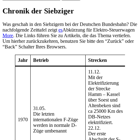
nach:
Chronik der Siebziger
Was geschah in den Siebzigern bei der Deutschen Bundesbahn? Die
nachfolgende Zeittafel zeigt
es
Abkürzung für Elektro-Steuerwagen
More
. Die Links führen Sie zu Artikeln, die das Thema vertiefen.
Um hierher zurückzukehren, benutzen Sie bitte den “Zurück” oder
“Back” Schalter Ihres Browsers.
Jahr
Betrieb
Strecken
11.12.
Mit der
Elektrifizierung
Die 
der Strecke
der
B
Hamm – Kassel
BR)
über Soest und
Kenn
Altenbeken sind
Trie
31.05.
ca 25000 Km des
Klas
Die letzten
DB-Netzes
103.
1970
internationalen F-Züge
elektrifiziert.
Die
werden in normale D-
22.12.
BR)
Züge umbenannt
Der erste
Kenn
Abschnitt der S-
Trie