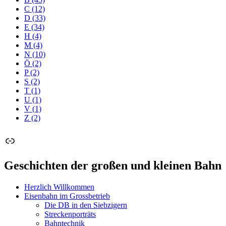
C
(12)
D
(33)
E
(34)
H
(4)
M
(4)
N
(10)
Ö
(2)
P
(2)
S
(2)
T
(1)
U
(1)
V
(1)
Z
(2)
Link
Geschichten der großen und kleinen Bahn
Herzlich Willkommen
Eisenbahn im Grossbetrieb
Die DB in den Siebzigern
Streckenporträts
Bahntechnik