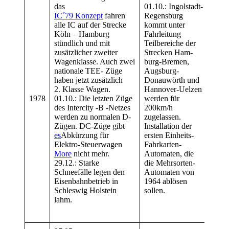
Groß
das
01.10.: Ingolstadt-
Klas
IC´79 Konzep
t
fahren
Regensburg
werd
alle IC auf der Strecke
kommt unter
Kürz
Köln – Hamburg
Fahrleitung
Bund
stündlich und mit
Teilbereiche der
1994
zusätzlicher zweiter
Strecken Ham-
• Kü
Wagenklasse. Auch zwei
burg-Bremen,
Neue
nationale TEE- Züge
Augsburg-
mit 
haben jetzt zusätzlich
Donauwörth und
S-Ba
2. Klasse Wagen.
Hannover-Uelzen
Ruhr
1978
01.10.: Die letzten Züge
werden für
Wend
des Intercity -B -Netzes
200km/h
Wage
werden zu normalen D-
zugelassen.
BR1
Zügen. DC-Züge gibt
Installation der
der
es
Abkürzung für
ersten Einheits-
BR 
Elektro-Steuerwagen
Fahrkarten-
ablö
More
nicht mehr.
Automaten, die
Erz-
29.12.: Starke
die Mehrsorten-
der 
Schneefälle legen den
Automaten von
1980
Eisenbahnbetrieb in
1964 ablösen
auto
Schleswig Holstein
sollen.
Mitt
lahm.
werd
besch