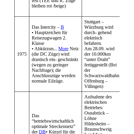
fest (TEE und IC Züge
werd
bleiben rot /beige)
Nach
gestel
Stuttgart –
Die 
Das Intercity –
B
Würzburg wird
Schl
• Hauptzeichen für
durch- gehend
u.a. 
Reisezugwagen 2.
elektrisch
Kürz
Klasse
befahren.
Bund
• Abkürzun...
More
Netz
Am 28.09. wird
1994
1975
(die DC Züge) wird
der 10.000km
• Kü
drastisch ein- geschränkt
“unter Draht”
ausg
(wegen zu geringer
fertiggestellt (Bei
sind 
Nachfrage); die
der
der 
Anschlusszüge werden
Schwarzwaldbahn
verf
normale Eilzüge.
Offenburg –
Abtei
Villingen)
Aufnahme des
elektrischen
Betriebes:
Osnabrück –
Das
Löhne
“betriebswirtschaftlich
Hildesheim –
optimale Streckennetz”
Braunschweig
der
DB
• Kürzel für die