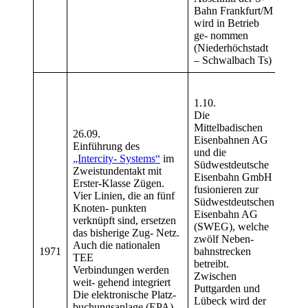
Bahn Frankfurt/M
Klas
wird in Betrieb
210
w
ge- nommen
gestel
(Niederhöchstadt
– Schwalbach Ts)
Die
BR)
1.10.
Kenn
Die
Trie
Mittelbadischen
26.09.
Klas
Eisenbahnen AG
Einführung des
420/
und die
„Intercity- Systems“
im
und 
Südwestdeutsche
Zweistundentakt mit
S-Ba
Eisenbahn GmbH
Erster-Klasse Zügen.
gen
fusionieren zur
Vier Linien, die an fünf
Die e
Südwestdeutschen
Knoten- punkten
Loko
Eisenbahn AG
verknüpft sind, ersetzen
Dreh
(SWEG), welche
das bisherige Zug- Netz.
von 
zwölf Neben-
Auch die nationalen
und 
1971
bahnstrecken
TEE
DE25
betreibt.
Verbindungen werden
BR20
Zwischen
weit- gehend integriert
Loko
Puttgarden und
Die elektronische Platz-
DB
•
Lübeck wird der
buchungsanlage (EPA)
Deut