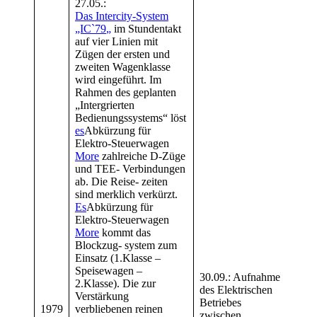
27.05.:
Das Intercity-System
„IC`79
„
im Stundentakt
auf vier Linien mit
Zügen der ersten und
zweiten Wagenklasse
wird eingeführt. Im
Rahmen des geplanten
„Intergrierten
Bedienungssystems“ löst
es
Abkürzung für
Fünf
Elektro-Steuerwagen
120 
More
zahlreiche D-Züge
Kürz
und TEE- Verbindungen
Bund
ab. Die Reise- zeiten
1994
sind merklich verkürzt.
• Kü
Es
Abkürzung für
ausge
Elektro-Steuerwagen
Thyri
More
kommt das
Umri
Blockzug- system zum
Dreh
Einsatz (1.Klasse –
Asyn
Speisewagen –
30.09.: Aufnahme
ausg
2.Klasse). Die zur
des Elektrischen
Die 
Verstärkung
Betriebes
Univ
1979
verbliebenen reinen
zwischen
konzi