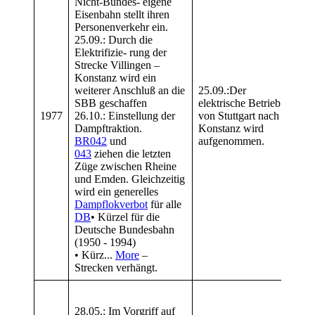
Nicht-Bundes- eigene
Die
Eisenbahn stellt ihren
Deut
Personenverkehr ein.
(195
25.09.: Durch die
• Kü
Elektrifizie- rung der
„Eur
Strecke Villingen –
Typ Z
Konstanz wird ein
Abte
weiterer Anschluß an die
25.09.:Der
Gatt
SBB geschaffen
elektrische Betrieb
Klas
1977
26.10.: Einstellung der
von Stuttgart nach
Baua
Dampftraktion.
Konstanz wird
besc
BR042
und
aufgenommen.
wurd
043
ziehen die letzten
„Kom
Züge zwischen Rheine
Reis
und Emden. Gleichzeitig
1972
wird ein generelles
In M
Dampflokverbo
t
für alle
entst
DB
• Kürzel für die
für 
Deutsche Bundesbahn
(1950 - 1994)
• Kürz...
More
–
Strecken verhängt.
Die 
klima
28.05.: Im Vorgriff auf