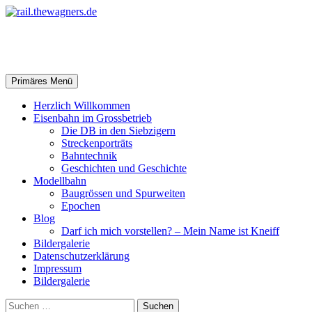
Zum
Inhalt
springen
rail.thewagners.de
Suchen
Primäres Menü
Herzlich Willkommen
Eisenbahn im Grossbetrieb
Die DB in den Siebzigern
Streckenporträts
Bahntechnik
Geschichten und Geschichte
Modellbahn
Baugrössen und Spurweiten
Epochen
Blog
Darf ich mich vorstellen? – Mein Name ist Kneiff
Bildergalerie
Datenschutzerklärung
Impressum
Bildergalerie
Suchen