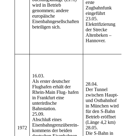
erste
wird in Betrieb
(195
Zugbahnfunk
genommen; andere
• Kü
eingeführt
europäische
und 
23.05.
Eisenbahngesellschaften
Der e
Elektrifizierung
beteiligen sich.
Trie
der Strecke
Altenbeken –
BR 6
Hannover.
Gast
(Lei
Die
BR1
der 
16.03.
Die e
Als erster deutscher
glei
28.04.
Flughafen erhält der
Wage
Der Tunnel
Rhein-Main Flug- hafen
ausge
zwischen Haupt-
in Frankfurt eine
züge
und Ostbahnhof
unterirdische
BR 
in München wird
Bahnstation.
produ
für den S-Bahn
25.09.
Die 
Betrieb eröffnet
Abschluß eines
die 
(Länge 4,2 km)
Eisenbahngrenzüberein-
Reis
1972
28.05.
kommens der beiden
Vorlä
Die S-Bahn in
deutschen Eisenbahnen
Euro