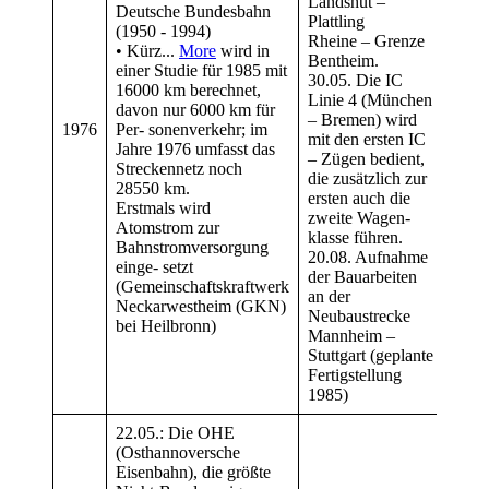
Landshut –
Deutsche Bundesbahn
Die
Plattling
(1950 - 1994)
Deut
Rheine – Grenze
• Kürz...
More
wird in
(195
Bentheim.
einer Studie für 1985 mit
• Kü
30.05. Die IC
16000 km berechnet,
Prot
Linie 4 (München
davon nur 6000 km für
komf
– Bremen) wird
1976
Per- sonenverkehr; im
Nahv
mit den ersten IC
Jahre 1976 umfasst das
gesi
– Zügen bedient,
Streckennetz noch
wänd
die zusätzlich zur
28550 km.
der 
ersten auch die
Erstmals wird
komm
zweite Wagen-
Atomstrom zur
jedoc
klasse führen.
Bahnstromversorgung
Seri
20.08. Aufnahme
einge- setzt
der Bauarbeiten
(Gemeinschaftskraftwerk
an der
Neckarwestheim (GKN)
Neubaustrecke
bei Heilbronn)
Mannheim –
Stuttgart (geplante
Fertigstellung
1985)
22.05.: Die OHE
(Osthannoversche
Eisenbahn), die größte