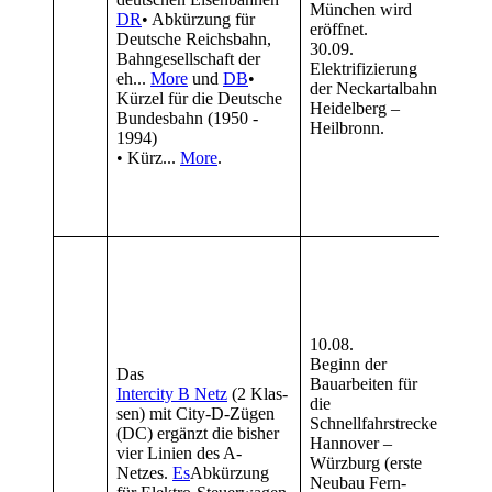
München wird
DR
• Abkürzung für
Euro
eröffnet.
Deutsche Reichsbahn,
für d
30.09.
Bahngesellschaft der
Mor
Elektrifizierung
eh...
More
und
DB
•
Die
der Neckartalbahn
Kürzel für die Deutsche
Deut
Heidelberg –
Bundesbahn (1950 -
(195
Heilbronn.
1994)
• Kü
• Kürz...
More
.
neue
konz
Reis
“Pop
Drei
Schn
züge
BR 4
(Vma
10.08.
in B
Beginn der
Das
Es
Ab
Bauarbeiten für
Intercity B Netz
(2 Klas-
Steu
die
sen) mit City-D-Zügen
jedo
Schnellfahrstrecke
(DC) ergänzt die bisher
Seri
Hannover –
vier Linien des A-
der 
Würzburg (erste
Netzes.
Es
Abkürzung
Konz
Neubau Fern-