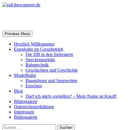
Zum
Inhalt
springen
rail.thewagners.de
Suchen
Primäres Menü
Herzlich Willkommen
Eisenbahn im Grossbetrieb
Die DB in den Siebzigern
Streckenporträts
Bahntechnik
Geschichten und Geschichte
Modellbahn
Baugrössen und Spurweiten
Epochen
Blog
Darf ich mich vorstellen? – Mein Name ist Kneiff
Bildergalerie
Datenschutzerklärung
Impressum
Bildergalerie
Suchen