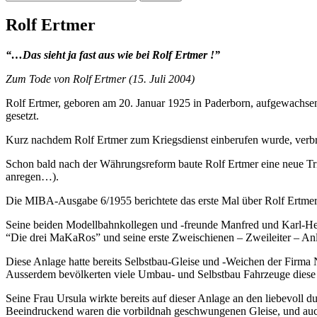
nach:
Rolf Ertmer
“…Das sieht ja fast aus wie bei Rolf Ertmer !”
Zum Tode von Rolf Ertmer (15. Juli 2004)
Rolf Ertmer, geboren am 20. Januar 1925 in Paderborn, aufgewachsen
gesetzt.
Kurz nachdem Rolf Ertmer zum Kriegsdienst einberufen wurde, verbra
Schon bald nach der Währungsreform baute Rolf Ertmer eine neue Tri
anregen…).
Die MIBA-Ausgabe 6/1955 berichtete das erste Mal über Rolf Ertme
Seine beiden Modellbahnkollegen und -freunde Manfred und Karl-H
“Die drei MaKaRos” und seine erste Zweischienen – Zweileiter – An
Diese Anlage hatte bereits Selbstbau-Gleise und -Weichen der Firma
Ausserdem bevölkerten viele Umbau- und Selbstbau Fahrzeuge diese
Seine Frau Ursula wirkte bereits auf dieser Anlage an den liebevoll d
Beeindruckend waren die vorbildnah geschwungenen Gleise, und auc