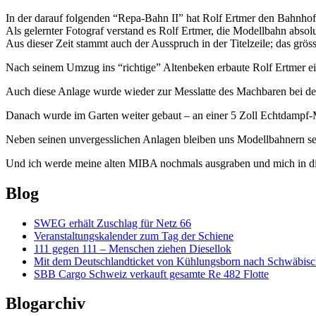
In der darauf folgenden “Repa-Bahn II” hat Rolf Ertmer den Bahnho
Als gelernter Fotograf verstand es Rolf Ertmer, die Modellbahn absolu
Aus dieser Zeit stammt auch der Ausspruch in der Titelzeile; das grö
Nach seinem Umzug ins “richtige” Altenbeken erbaute Rolf Ertmer ei
Auch diese Anlage wurde wieder zur Messlatte des Machbaren bei d
Danach wurde im Garten weiter gebaut – an einer 5 Zoll Echtdampf
Neben seinen unvergesslichen Anlagen bleiben uns Modellbahnern s
Und ich werde meine alten MIBA nochmals ausgraben und mich in di
Blog
SWEG erhält Zuschlag für Netz 66
Veranstaltungskalender zum Tag der Schiene
111 gegen 111 – Menschen ziehen Diesellok
Mit dem Deutschlandticket von Kühlungsborn nach Schwäbi
SBB Cargo Schweiz verkauft gesamte Re 482 Flotte
Blogarchiv