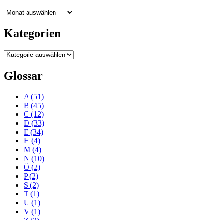
Blogarchiv
Kategorien
Kategorien
Glossar
A
(51)
B
(45)
C
(12)
D
(33)
E
(34)
H
(4)
M
(4)
N
(10)
Ö
(2)
P
(2)
S
(2)
T
(1)
U
(1)
V
(1)