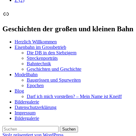
Z
(2)
Link
Geschichten der großen und kleinen Bahn
Herzlich Willkommen
Eisenbahn im Grossbetrieb
Die DB in den Siebzigern
Streckenporträts
Bahntechnik
Geschichten und Geschichte
Modellbahn
Baugrössen und Spurweiten
Epochen
Blog
Darf ich mich vorstellen? – Mein Name ist Kneiff
Bildergalerie
Datenschutzerklärung
Impressum
Bildergalerie
Suchen
nach:
Stolz präsentiert von WordPress