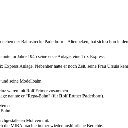
 neben der Bahnstrecke Paderborn – Altenbeken, hat sich schon in den
nnte im Jahre 1945 seine erste Anlage, eine Trix Express.
x Express Anlage. Nebenher hatte er noch Zeit, seine Frau Ursula ke
r und seine Modellbahn.
einz waren mit Rolf Ertmer zusammen.
lage nannte er “Repa-Bahn” (für
R
olf
E
rtmer
Pa
derborn).
 Nemec.
 Bahn.
urchgestalteten Motiven mit.
h die MIBA brachte immer wieder ausführliche Berichte.