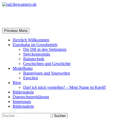
Zum
Inhalt
springen
rail.thewagners.de
Suchen
Primäres Menü
Herzlich Willkommen
Eisenbahn im Grossbetrieb
Die DB in den Siebzigern
Streckenporträts
Bahntechnik
Geschichten und Geschichte
Modellbahn
Baugrössen und Spurweiten
Epochen
Blog
Darf ich mich vorstellen? – Mein Name ist Kneiff
Bildergalerie
Datenschutzerklärung
Impressum
Bildergalerie
Suchen