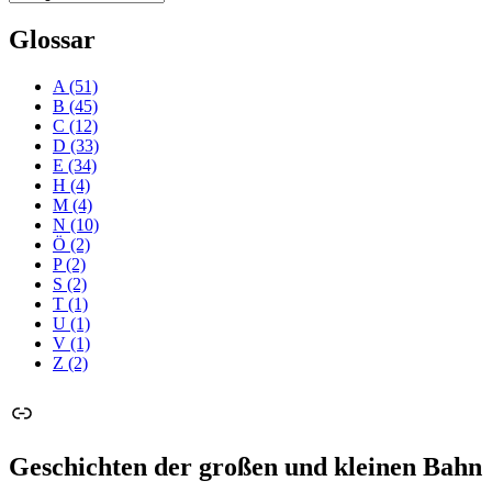
Glossar
A
(51)
B
(45)
C
(12)
D
(33)
E
(34)
H
(4)
M
(4)
N
(10)
Ö
(2)
P
(2)
S
(2)
T
(1)
U
(1)
V
(1)
Z
(2)
Link
Geschichten der großen und kleinen Bahn