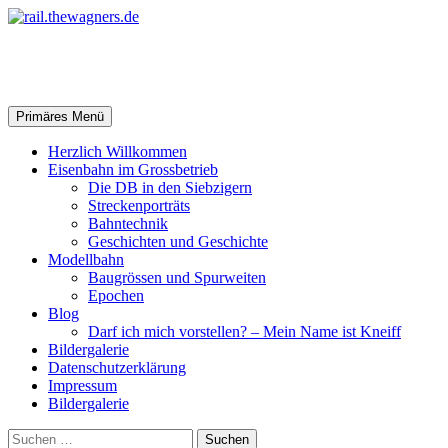
Zum
Inhalt
springen
rail.thewagners.de
Suchen
Primäres Menü
Herzlich Willkommen
Eisenbahn im Grossbetrieb
Die DB in den Siebzigern
Streckenporträts
Bahntechnik
Geschichten und Geschichte
Modellbahn
Baugrössen und Spurweiten
Epochen
Blog
Darf ich mich vorstellen? – Mein Name ist Kneiff
Bildergalerie
Datenschutzerklärung
Impressum
Bildergalerie
Suchen