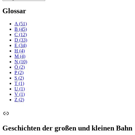
Glossar
A
(51)
B
(45)
C
(12)
D
(33)
E
(34)
H
(4)
M
(4)
N
(10)
Ö
(2)
P
(2)
S
(2)
T
(1)
U
(1)
V
(1)
Z
(2)
Link
Geschichten der großen und kleinen Bahn