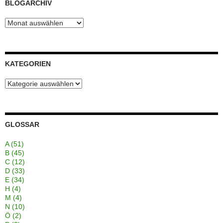
BLOGARCHIV
Blogarchiv
KATEGORIEN
Kategorien
GLOSSAR
A
(51)
B
(45)
C
(12)
D
(33)
E
(34)
H
(4)
M
(4)
N
(10)
Ö
(2)