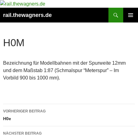
Zum
Inhalt
Suchen
rail.thewagners.de
springen
PRIMÄR
MENÜ
H0M
Bezeichnung für Modellbahnen mit der Spurweite 12mm
und dem Maßstab 1:87 (Schmalspur “Meterspur” – Im
Vorbild 900 bis 1000 mm).
Beitragsnavigation
VORHERIGER BEITRAG
H0e
NÄCHSTER BEITRAG