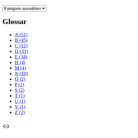
Kategorien
Glossar
A
(51)
B
(45)
C
(12)
D
(33)
E
(34)
H
(4)
M
(4)
N
(10)
Ö
(2)
P
(2)
S
(2)
T
(1)
U
(1)
V
(1)
Z
(2)
Link