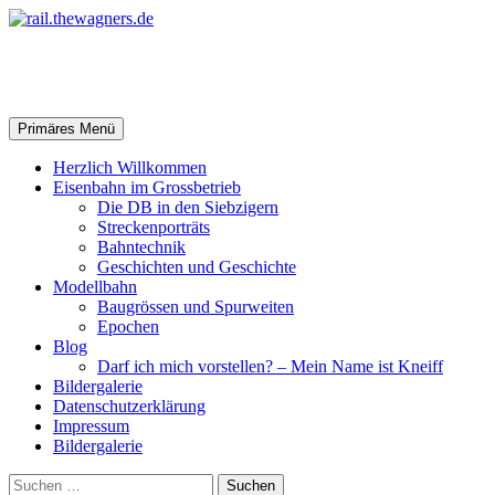
Zum
Inhalt
springen
rail.thewagners.de
Suchen
Primäres Menü
Herzlich Willkommen
Eisenbahn im Grossbetrieb
Die DB in den Siebzigern
Streckenporträts
Bahntechnik
Geschichten und Geschichte
Modellbahn
Baugrössen und Spurweiten
Epochen
Blog
Darf ich mich vorstellen? – Mein Name ist Kneiff
Bildergalerie
Datenschutzerklärung
Impressum
Bildergalerie
Suchen