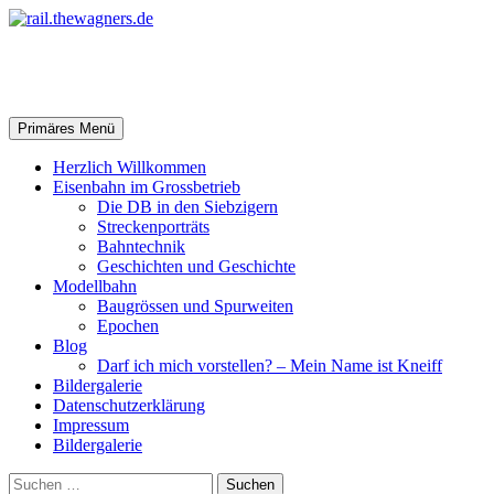
Zum
Inhalt
springen
rail.thewagners.de
Suchen
Primäres Menü
Herzlich Willkommen
Eisenbahn im Grossbetrieb
Die DB in den Siebzigern
Streckenporträts
Bahntechnik
Geschichten und Geschichte
Modellbahn
Baugrössen und Spurweiten
Epochen
Blog
Darf ich mich vorstellen? – Mein Name ist Kneiff
Bildergalerie
Datenschutzerklärung
Impressum
Bildergalerie
Suchen