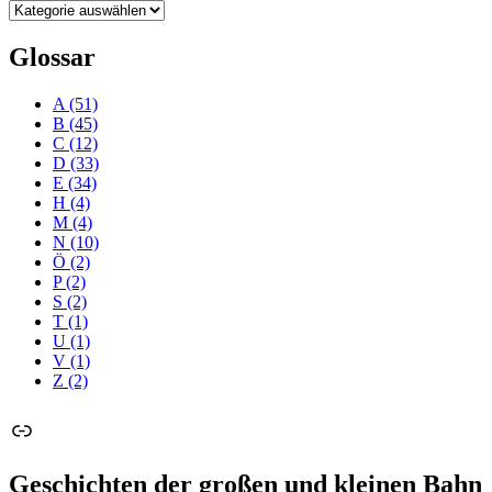
Kategorien
Glossar
A
(51)
B
(45)
C
(12)
D
(33)
E
(34)
H
(4)
M
(4)
N
(10)
Ö
(2)
P
(2)
S
(2)
T
(1)
U
(1)
V
(1)
Z
(2)
Link
Geschichten der großen und kleinen Bahn