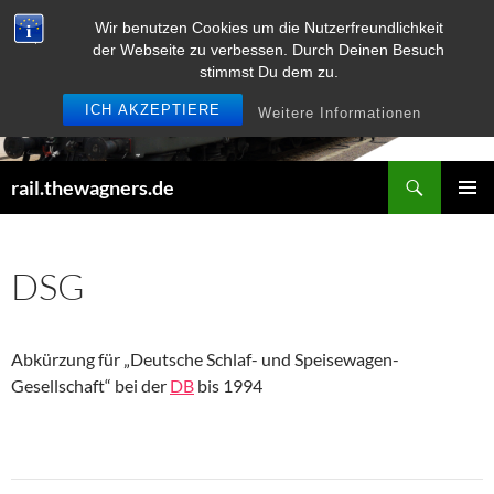
Zum
Wir benutzen Cookies um die Nutzerfreundlichkeit
Inhalt
der Webseite zu verbessen. Durch Deinen Besuch
springen
stimmst Du dem zu.
ICH AKZEPTIERE
Weitere Informationen
Suchen
rail.thewagners.de
PRIMÄR
MENÜ
DSG
Abkürzung für „Deutsche Schlaf- und Speisewagen-
Gesellschaft“ bei der
DB
bis 1994