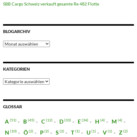
SBB Cargo Schweiz verkauft gesamte Re 482 Flotte
BLOGARCHIV
Blogarchiv
KATEGORIEN
Kategorien
GLOSSAR
(51)
(45)
(12)
(33)
(34)
(4)
(4)
A
B
C
D
E
H
M
(10)
(2)
(2)
(2)
(1)
(1)
(1)
(2)
N
Ö
P
S
T
U
V
Z