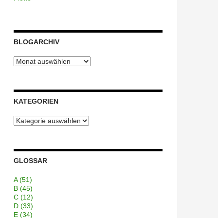
BLOGARCHIV
Blogarchiv
KATEGORIEN
Kategorien
GLOSSAR
A
(51)
B
(45)
C
(12)
D
(33)
E
(34)