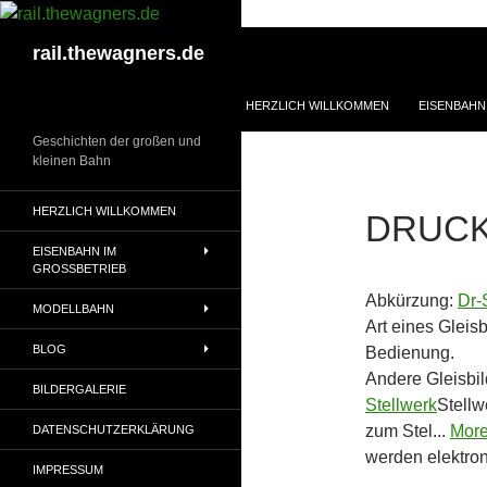
Zum
Inhalt
Suchen
rail.thewagners.de
springen
HERZLICH WILLKOMMEN
EISENBAHN
Geschichten der großen und
kleinen Bahn
HERZLICH WILLKOMMEN
DRUCK
EISENBAHN IM
GROSSBETRIEB
Abkürzung:
Dr-
MODELLBAHN
Art eines Gleis
BLOG
Bedienung.
Andere Gleisbi
BILDERGALERIE
Stellwerk
Stellw
zum Stel...
Mor
DATENSCHUTZERKLÄRUNG
werden elektro
IMPRESSUM