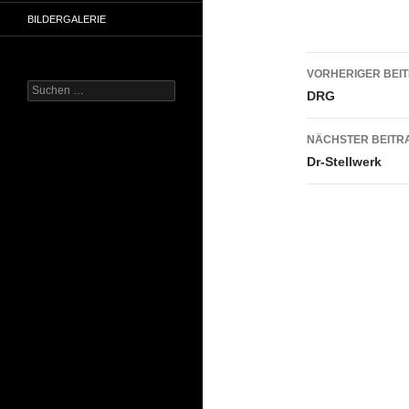
BILDERGALERIE
Beitrags
VORHERIGER BEI
Suchen
DRG
nach:
NÄCHSTER BEITR
Dr-Stellwerk