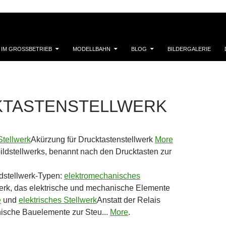
 IM GROSSBETRIEB
MODELLBAHN
BLOG
BILDERGALERIE
TASTENSTELLWERK
Stellwerk
Akürzung für Drucktastenstellwerk
More
bildstellwerks, benannt nach den Drucktasten zur
ldstellwerk-Typen:
elektromechanisches
erk, das elektrische und mechanische Elemente
e
und
elektrisches Stellwerk
Anstatt der Relais
nische Bauelemente zur Steu...
More
.