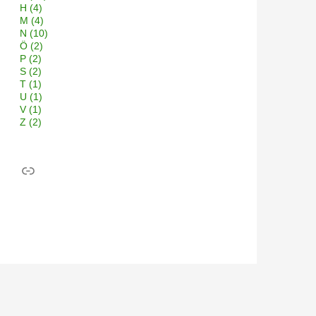
H
(4)
M
(4)
N
(10)
Ö
(2)
P
(2)
S
(2)
T
(1)
U
(1)
V
(1)
Z
(2)
Link