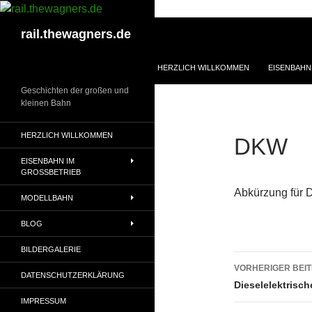
Zum
Inhalt
Suchen
rail.thewagners.de
springen
HERZLICH WILLKOMMEN
EISENBAHN
Geschichten der großen und
kleinen Bahn
HERZLICH WILLKOMMEN
DKW
EISENBAHN IM
GROSSBETRIEB
Abkürzung für 
MODELLBAHN
BLOG
BILDERGALERIE
Beitrags
VORHERIGER BEI
DATENSCHUTZERKLÄRUNG
Dieselelektrisch
IMPRESSUM