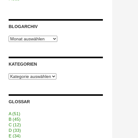
BLOGARCHIV
Blogarchiv
KATEGORIEN
Kategorien
GLOSSAR
A
(51)
B
(45)
C
(12)
D
(33)
E
(34)