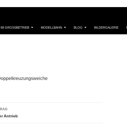
 IM GROSSBETRIEB
MODELLBAHN
BLOG
BILDERGALERIE
Doppelkreuzungsweiche
navigation
TRAG
er Antrieb