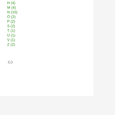
H
(4)
M
(4)
N
(10)
Ö
(2)
P
(2)
S
(2)
T
(1)
U
(1)
V
(1)
Z
(2)
Link