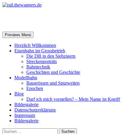
Zum
Inhalt
springen
rail.thewagners.de
Suchen
Primäres Menü
Herzlich Willkommen
Eisenbahn im Grossbetrieb
Die DB in den Siebzigern
Streckenporträts
Bahntechnik
Geschichten und Geschichte
Modellbahn
Baugrössen und Spurweiten
Epochen
Blog
Darf ich mich vorstellen? – Mein Name ist Kneiff
Bildergalerie
Datenschutzerklärung
Impressum
Bildergalerie
Suchen