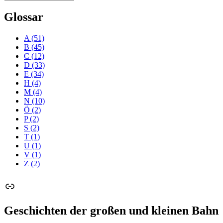
Glossar
A
(51)
B
(45)
C
(12)
D
(33)
E
(34)
H
(4)
M
(4)
N
(10)
Ö
(2)
P
(2)
S
(2)
T
(1)
U
(1)
V
(1)
Z
(2)
Link
Geschichten der großen und kleinen Bahn