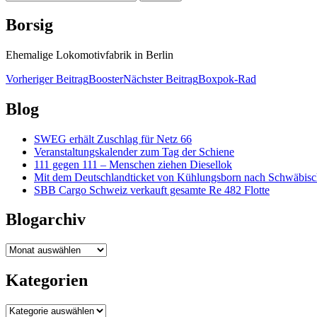
nach:
Borsig
Ehemalige Lokomotivfabrik in Berlin
Beitragsnavigation
Vorheriger Beitrag
Booster
Nächster Beitrag
Boxpok-Rad
Blog
SWEG erhält Zuschlag für Netz 66
Veranstaltungskalender zum Tag der Schiene
111 gegen 111 – Menschen ziehen Diesellok
Mit dem Deutschlandticket von Kühlungsborn nach Schwäbi
SBB Cargo Schweiz verkauft gesamte Re 482 Flotte
Blogarchiv
Blogarchiv
Kategorien
Kategorien