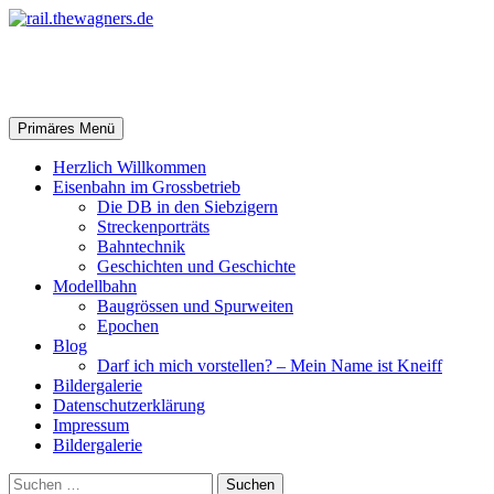
Zum
Inhalt
springen
rail.thewagners.de
Suchen
Primäres Menü
Herzlich Willkommen
Eisenbahn im Grossbetrieb
Die DB in den Siebzigern
Streckenporträts
Bahntechnik
Geschichten und Geschichte
Modellbahn
Baugrössen und Spurweiten
Epochen
Blog
Darf ich mich vorstellen? – Mein Name ist Kneiff
Bildergalerie
Datenschutzerklärung
Impressum
Bildergalerie
Suchen