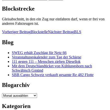
nach:
Blockstrecke
Gleisabschnitt, in den ein Zug nur einfahren darf, wenn er frei von
anderen Fahrzeugen ist.
Beitragsnavigation
Vorheriger Beitrag
Blockstelle
Nächster Beitrag
BLS
Blog
SWEG erhält Zuschlag für Netz 66
Veranstaltungskalender zum Tag der Schiene
111 gegen 111 – Menschen ziehen Diesellok
Mit dem Deutschlandticket von Kühlungsborn nach
Schwäbisch Gmünd
SBB Cargo Schweiz verkauft gesamte Re 482 Flotte
Blogarchiv
Blogarchiv
Kategorien