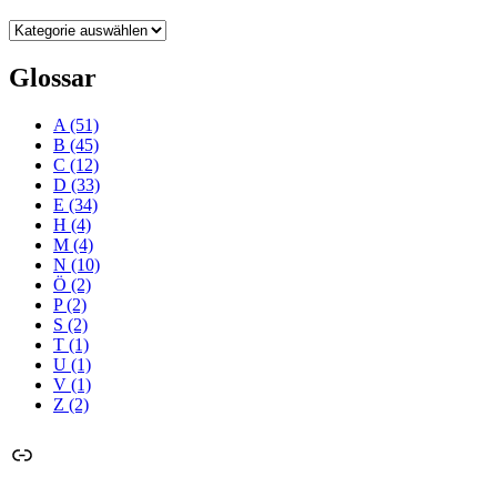
Kategorien
Glossar
A
(51)
B
(45)
C
(12)
D
(33)
E
(34)
H
(4)
M
(4)
N
(10)
Ö
(2)
P
(2)
S
(2)
T
(1)
U
(1)
V
(1)
Z
(2)
Link