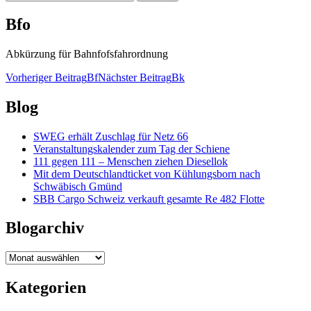
nach:
Bfo
Abkürzung für Bahnfofsfahrordnung
Beitragsnavigation
Vorheriger Beitrag
Bf
Nächster Beitrag
Bk
Blog
SWEG erhält Zuschlag für Netz 66
Veranstaltungskalender zum Tag der Schiene
111 gegen 111 – Menschen ziehen Diesellok
Mit dem Deutschlandticket von Kühlungsborn nach
Schwäbisch Gmünd
SBB Cargo Schweiz verkauft gesamte Re 482 Flotte
Blogarchiv
Blogarchiv
Kategorien