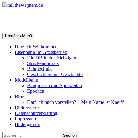
Zum
Inhalt
springen
rail.thewagners.de
Suchen
Primäres Menü
Herzlich Willkommen
Eisenbahn im Grossbetrieb
Die DB in den Siebzigern
Streckenporträts
Bahntechnik
Geschichten und Geschichte
Modellbahn
Baugrössen und Spurweiten
Epochen
Blog
Darf ich mich vorstellen? – Mein Name ist Kneiff
Bildergalerie
Datenschutzerklärung
Impressum
Bildergalerie
Suchen