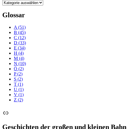
Kategorien
Glossar
A
(51)
B
(45)
C
(12)
D
(33)
E
(34)
H
(4)
M
(4)
N
(10)
Ö
(2)
P
(2)
S
(2)
T
(1)
U
(1)
V
(1)
Z
(2)
Link
Geschichten der großen und kleinen Bahn