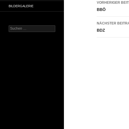
Beitrags
VORHERIGER BEI
BILDERGALERIE
BBÖ
NÄCHSTER BEITR
Suchen
BDZ
nach: