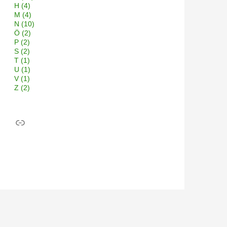
H
(4)
M
(4)
N
(10)
Ö
(2)
P
(2)
S
(2)
T
(1)
U
(1)
V
(1)
Z
(2)
Link