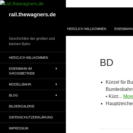
Zum
Inhalt
Suchen
rail.thewagners.de
springen
HERZLICH WILLKOMMEN
EISENBAHN
Geschichten der großen und
kleinen Bahn
HERZLICH WILLKOMMEN
BD
EISENBAHN IM
GROSSBETRIEB
Kürzel für B
MODELLBAHN
Bundesbahn 
BLOG
• Kürz...
Mor
Hauptzeichen
BILDERGALERIE
DATENSCHUTZERKLÄRUNG
IMPRESSUM