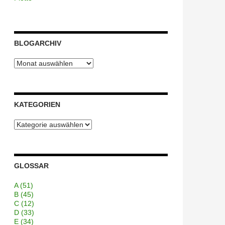
BLOGARCHIV
Blogarchiv
KATEGORIEN
Kategorien
GLOSSAR
A
(51)
B
(45)
C
(12)
D
(33)
E
(34)