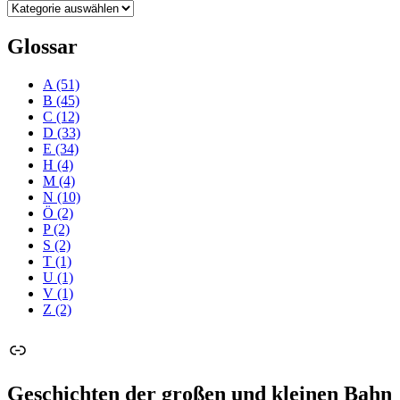
Kategorien
Glossar
A
(51)
B
(45)
C
(12)
D
(33)
E
(34)
H
(4)
M
(4)
N
(10)
Ö
(2)
P
(2)
S
(2)
T
(1)
U
(1)
V
(1)
Z
(2)
Link
Geschichten der großen und kleinen Bahn