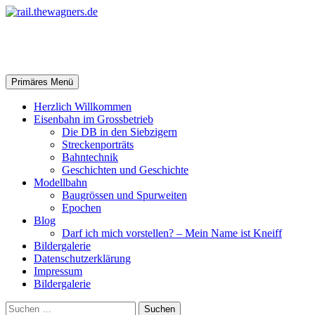
Zum
Inhalt
springen
rail.thewagners.de
Suchen
Primäres Menü
Herzlich Willkommen
Eisenbahn im Grossbetrieb
Die DB in den Siebzigern
Streckenporträts
Bahntechnik
Geschichten und Geschichte
Modellbahn
Baugrössen und Spurweiten
Epochen
Blog
Darf ich mich vorstellen? – Mein Name ist Kneiff
Bildergalerie
Datenschutzerklärung
Impressum
Bildergalerie
Suchen