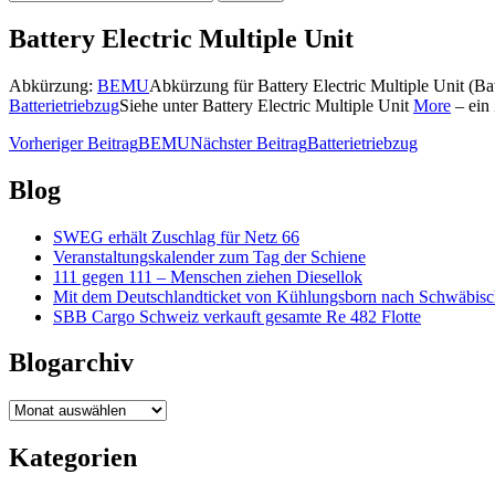
nach:
Battery Electric Multiple Unit
Abkürzung:
BEMU
Abkürzung für Battery Electric Multiple Unit (Batt
Batterietriebzug
Siehe unter Battery Electric Multiple Unit
More
– ein 
Beitragsnavigation
Vorheriger Beitrag
BEMU
Nächster Beitrag
Batterietriebzug
Blog
SWEG erhält Zuschlag für Netz 66
Veranstaltungskalender zum Tag der Schiene
111 gegen 111 – Menschen ziehen Diesellok
Mit dem Deutschlandticket von Kühlungsborn nach Schwäbi
SBB Cargo Schweiz verkauft gesamte Re 482 Flotte
Blogarchiv
Blogarchiv
Kategorien