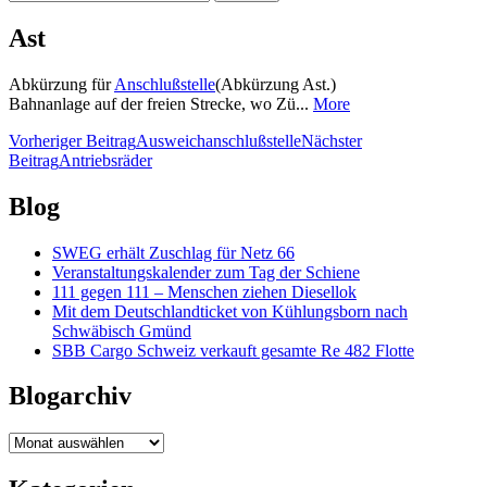
nach:
Ast
Abkürzung für
Anschlußstelle
(Abkürzung Ast.)
Bahnanlage auf der freien Strecke, wo Zü...
More
Beitragsnavigation
Vorheriger Beitrag
Ausweichanschlußstelle
Nächster
Beitrag
Antriebsräder
Blog
SWEG erhält Zuschlag für Netz 66
Veranstaltungskalender zum Tag der Schiene
111 gegen 111 – Menschen ziehen Diesellok
Mit dem Deutschlandticket von Kühlungsborn nach
Schwäbisch Gmünd
SBB Cargo Schweiz verkauft gesamte Re 482 Flotte
Blogarchiv
Blogarchiv