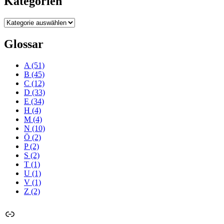
Kategorien
Kategorien
Glossar
A
(51)
B
(45)
C
(12)
D
(33)
E
(34)
H
(4)
M
(4)
N
(10)
Ö
(2)
P
(2)
S
(2)
T
(1)
U
(1)
V
(1)
Z
(2)
Link