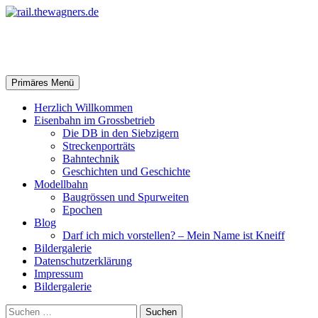
Zum
Inhalt
springen
rail.thewagners.de
Suchen
Primäres Menü
Herzlich Willkommen
Eisenbahn im Grossbetrieb
Die DB in den Siebzigern
Streckenporträts
Bahntechnik
Geschichten und Geschichte
Modellbahn
Baugrössen und Spurweiten
Epochen
Blog
Darf ich mich vorstellen? – Mein Name ist Kneiff
Bildergalerie
Datenschutzerklärung
Impressum
Bildergalerie
Suchen