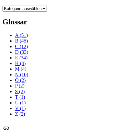
Kategorien
Glossar
A
(51)
B
(45)
C
(12)
D
(33)
E
(34)
H
(4)
M
(4)
N
(10)
Ö
(2)
P
(2)
S
(2)
T
(1)
U
(1)
V
(1)
Z
(2)
Link