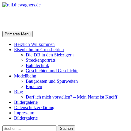
Zum
Inhalt
springen
rail.thewagners.de
Suchen
Primäres Menü
Herzlich Willkommen
Eisenbahn im Grossbetrieb
Die DB in den Siebzigern
Streckenporträts
Bahntechnik
Geschichten und Geschichte
Modellbahn
Baugrössen und Spurweiten
Epochen
Blog
Darf ich mich vorstellen? – Mein Name ist Kneiff
Bildergalerie
Datenschutzerklärung
Impressum
Bildergalerie
Suchen