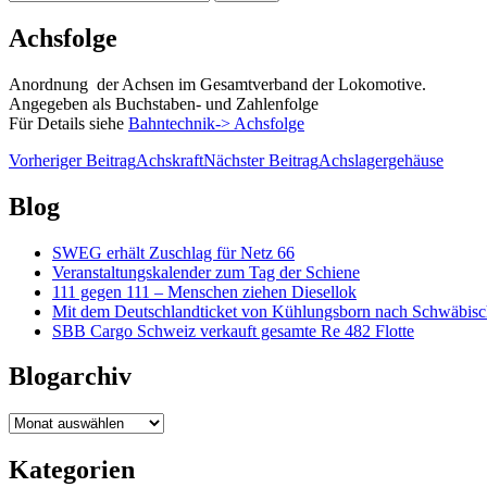
nach:
Achsfolge
Anordnung der Achsen im Gesamtverband der Lokomotive.
Angegeben als Buchstaben- und Zahlenfolge
Für Details siehe
Bahntechnik-> Achsfolge
Beitragsnavigation
Vorheriger Beitrag
Achskraft
Nächster Beitrag
Achslagergehäuse
Blog
SWEG erhält Zuschlag für Netz 66
Veranstaltungskalender zum Tag der Schiene
111 gegen 111 – Menschen ziehen Diesellok
Mit dem Deutschlandticket von Kühlungsborn nach Schwäbi
SBB Cargo Schweiz verkauft gesamte Re 482 Flotte
Blogarchiv
Blogarchiv
Kategorien