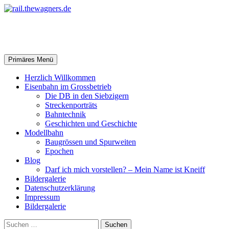
Zum
Inhalt
springen
rail.thewagners.de
Suchen
Primäres Menü
Herzlich Willkommen
Eisenbahn im Grossbetrieb
Die DB in den Siebzigern
Streckenporträts
Bahntechnik
Geschichten und Geschichte
Modellbahn
Baugrössen und Spurweiten
Epochen
Blog
Darf ich mich vorstellen? – Mein Name ist Kneiff
Bildergalerie
Datenschutzerklärung
Impressum
Bildergalerie
Suchen