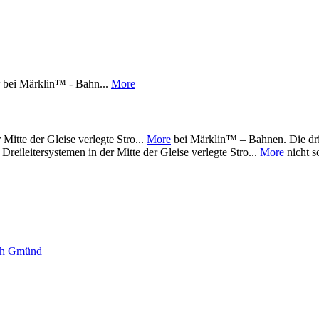
r bei Märklin™ - Bahn...
More
 Mitte der Gleise verlegte Stro...
More
bei Märklin™ – Bahnen. Die dritt
 Dreileitersystemen in der Mitte der Gleise verlegte Stro...
More
nicht so
sch Gmünd