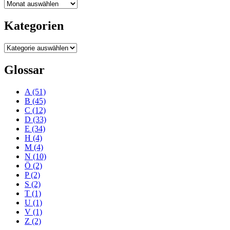
Blogarchiv
Kategorien
Kategorien
Glossar
A
(51)
B
(45)
C
(12)
D
(33)
E
(34)
H
(4)
M
(4)
N
(10)
Ö
(2)
P
(2)
S
(2)
T
(1)
U
(1)
V
(1)
Z
(2)