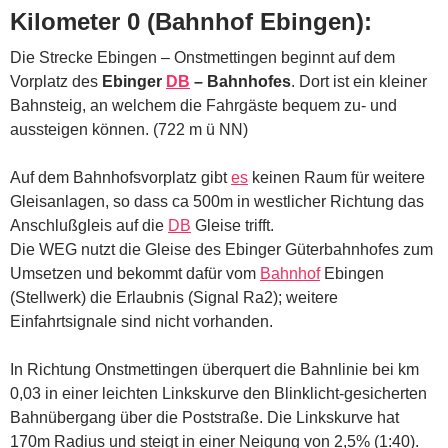
Kilometer 0 (Bahnhof Ebingen):
Die Strecke Ebingen – Onstmettingen beginnt auf dem
Vorplatz des
Ebinger
DB
– Bahnhofes
. Dort ist ein kleiner
Bahnsteig, an welchem die Fahrgäste bequem zu- und
aussteigen können. (722 m ü NN)
Auf dem Bahnhofsvorplatz gibt
es
keinen Raum für weitere
Gleisanlagen, so dass ca 500m in westlicher Richtung das
Anschlußgleis auf die
DB
Gleise trifft.
Die WEG nutzt die Gleise des Ebinger Güterbahnhofes zum
Umsetzen und bekommt dafür vom
Bahnhof
Ebingen
(Stellwerk) die Erlaubnis (Signal Ra2); weitere
Einfahrtsignale sind nicht vorhanden.
In Richtung Onstmettingen überquert die Bahnlinie bei km
0,03 in einer leichten Linkskurve den Blinklicht-gesicherten
Bahnübergang über die Poststraße. Die Linkskurve hat
170m Radius und steigt in einer Neigung von 2,5% (1:40).