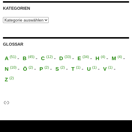
KATEGORIEN
Kategorien
GLOSSAR
(51)
(45)
(12)
(33)
(34)
(4)
(4)
A
B
C
D
E
H
M
(10)
(2)
(2)
(2)
(1)
(1)
(1)
N
Ö
P
S
T
U
V
(2)
Z
Link