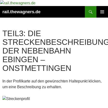
Zum
Inhalt
Suchen
rail.thewagners.de
springen
PRIMÄR
MENÜ
TEIL3: DIE
STRECKENBESCHREIBUN
DER NEBENBAHN
EBINGEN –
ONSTMETTINGEN
In der Profilkarte auf den gewünschten Haltepunkt klicken,
um eine Beschreibung zu erhalten.