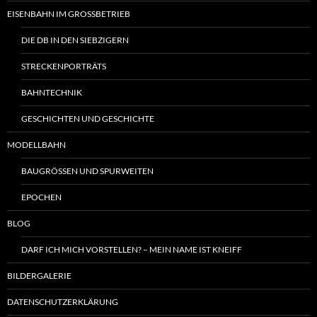
EISENBAHN IM GROSSBETRIEB
DIE DB IN DEN SIEBZIGERN
STRECKENPORTRÄTS
BAHNTECHNIK
GESCHICHTEN UND GESCHICHTE
MODELLBAHN
BAUGRÖSSEN UND SPURWEITEN
EPOCHEN
BLOG
DARF ICH MICH VORSTELLEN? – MEIN NAME IST KNEIFF
BILDERGALERIE
DATENSCHUTZERKLÄRUNG