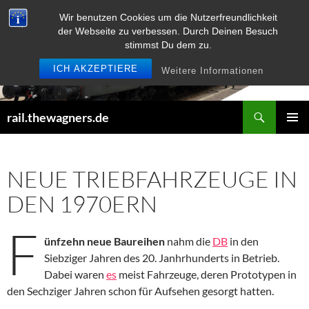
Zum
Wir benutzen Cookies um die Nutzerfreundlichkeit
Inhalt
der Webseite zu verbessen. Durch Deinen Besuch
springen
stimmst Du dem zu.
ICH AKZEPTIERE
Weitere Informationen
Suchen
rail.thewagners.de
PRIMÄR
MENÜ
NEUE TRIEBFAHRZEUGE IN
DEN 1970ERN
F
ünfzehn neue Baureihen
nahm die
DB
in den
Siebziger Jahren des 20. Janhrhunderts in Betrieb.
Dabei waren
es
meist Fahrzeuge, deren Prototypen in
den Sechziger Jahren schon für Aufsehen gesorgt hatten.