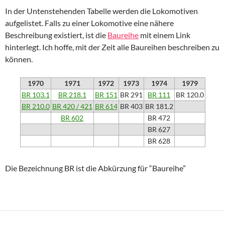
In der Untenstehenden Tabelle werden die Lokomotiven
aufgelistet. Falls zu einer Lokomotive eine nähere
Beschreibung existiert, ist die
Baureihe
mit einem Link
hinterlegt. Ich hoffe, mit der Zeit alle Baureihen beschreiben zu
können.
1970
1971
1972
1973
1974
1979
BR 103.1
BR 218.1
BR 151
BR 291
BR 111
BR 120.0
BR 210.0
BR 420 / 421
BR 614
BR 403
BR 181.2
BR 602
BR 472
BR 627
BR 628
Die Bezeichnung BR ist die Abkürzung für “Baureihe”