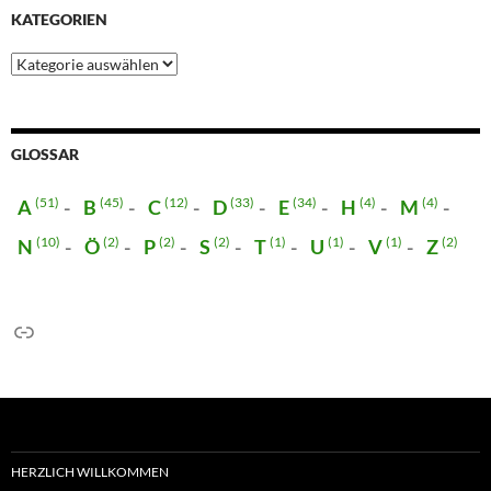
KATEGORIEN
Kategorien
GLOSSAR
(51)
(45)
(12)
(33)
(34)
(4)
(4)
A
B
C
D
E
H
M
(10)
(2)
(2)
(2)
(1)
(1)
(1)
(2)
N
Ö
P
S
T
U
V
Z
Link
HERZLICH WILLKOMMEN