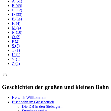
A
(51)
B
(45)
C
(12)
D
(33)
E
(34)
H
(4)
M
(4)
N
(10)
Ö
(2)
P
(2)
S
(2)
T
(1)
U
(1)
V
(1)
Z
(2)
Link
Geschichten der großen und kleinen Bahn
Herzlich Willkommen
Eisenbahn im Grossbetrieb
Die DB in den Siebzigern
Streckenporträts