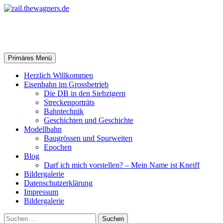
Zum
Inhalt
springen
rail.thewagners.de
Suchen
Primäres Menü
Herzlich Willkommen
Eisenbahn im Grossbetrieb
Die DB in den Siebzigern
Streckenporträts
Bahntechnik
Geschichten und Geschichte
Modellbahn
Baugrössen und Spurweiten
Epochen
Blog
Darf ich mich vorstellen? – Mein Name ist Kneiff
Bildergalerie
Datenschutzerklärung
Impressum
Bildergalerie
Suchen